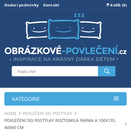
Dodací podmínky
Kontakt
Košík (0)
KATEGORIE
HOME
POVLEČENÍ DO POSTÝLKY
POVLEČENÍ DO POSTÝLKY ROZTOMILÁ FARMA A 100X135,
40X60 CM