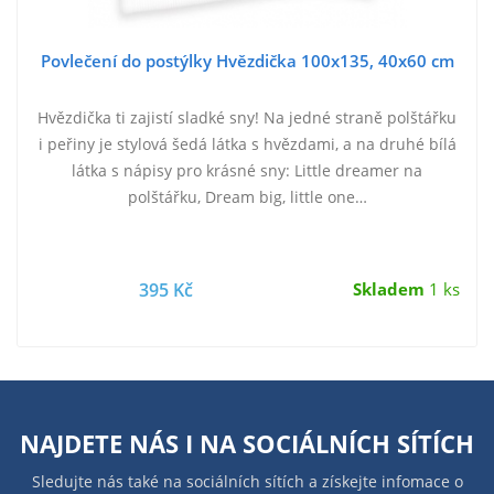
Povlečení do postýlky Hvězdička 100x135, 40x60 cm
Hvězdička ti zajistí sladké sny! Na jedné straně polštářku
i peřiny je stylová šedá látka s hvězdami, a na druhé bílá
látka s nápisy pro krásné sny: Little dreamer na
polštářku, Dream big, little one…
395 Kč
Skladem
1 ks
NAJDETE NÁS I NA
SOCIÁLNÍCH SÍTÍCH
Sledujte nás také na sociálních sítích a získejte infomace o