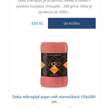
Deka mikroplyš je příjemná, měkká a hebká s
vysokou hustotou chloupků - 240 g/m2. Deka je
vyrobena ze 100%…
450 Kč
DO KOŠÍKU
Deka mikroplyš super soft starorůžová 150x200
cm