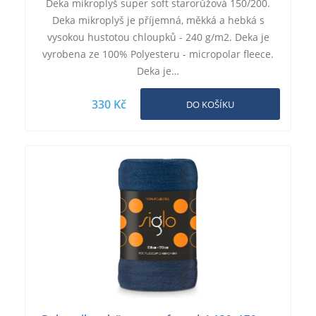
Deka mikroplyš super soft starorůžová 150/200.
Deka mikroplyš je příjemná, měkká a hebká s
vysokou hustotou chloupků - 240 g/m2. Deka je
vyrobena ze 100% Polyesteru - micropolar fleece.
Deka je…
330 Kč
DO KOŠÍKU