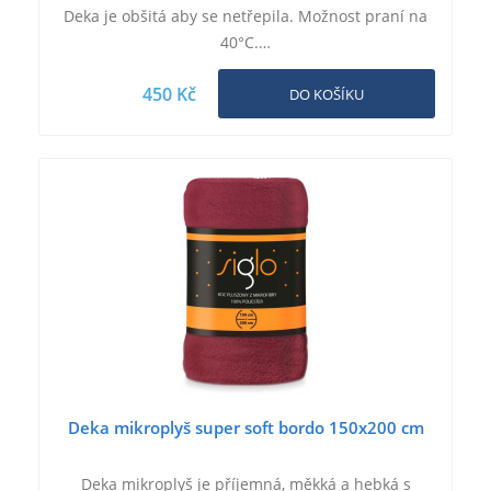
Deka je obšitá aby se netřepila. Možnost praní na
40°C.…
450 Kč
DO KOŠÍKU
Deka mikroplyš super soft bordo 150x200 cm
Deka mikroplyš je příjemná, měkká a hebká s