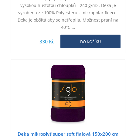
vysokou hustotou chloupků - 240 g/m2. Deka je
vyrobena ze 100% Polyesteru - micropolar fleece.
Deka je obšitá aby se netřepila. Možnost praní na
40°C.…
330 Kč
DO KOŠÍKU
Deka mikroplyš super soft fialová 150x200 cm