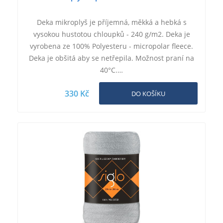
Deka mikroplyš je příjemná, měkká a hebká s
vysokou hustotou chloupků - 240 g/m2. Deka je
vyrobena ze 100% Polyesteru - micropolar fleece.
Deka je obšitá aby se netřepila. Možnost praní na
40°C.…
330 Kč
DO KOŠÍKU