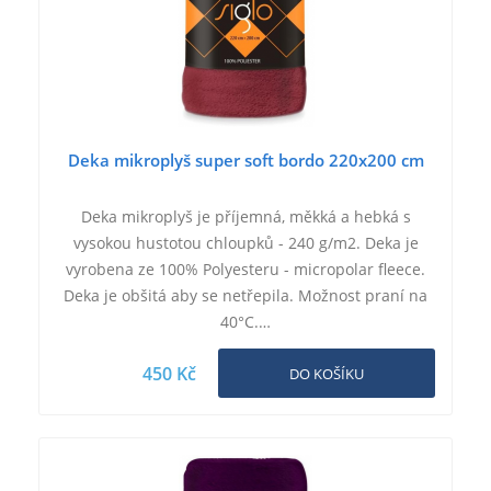
Deka mikroplyš super soft bordo 220x200 cm
Deka mikroplyš je příjemná, měkká a hebká s
vysokou hustotou chloupků - 240 g/m2. Deka je
vyrobena ze 100% Polyesteru - micropolar fleece.
Deka je obšitá aby se netřepila. Možnost praní na
40°C.…
450 Kč
DO KOŠÍKU