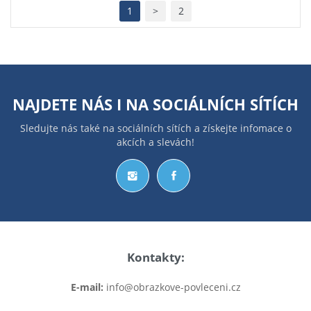
1
>
2
NAJDETE NÁS I NA
SOCIÁLNÍCH SÍTÍCH
Sledujte nás také na sociálních sítích a získejte infomace o
akcích a slevách!
Kontakty:
E-mail:
info@obrazkove-povleceni.cz