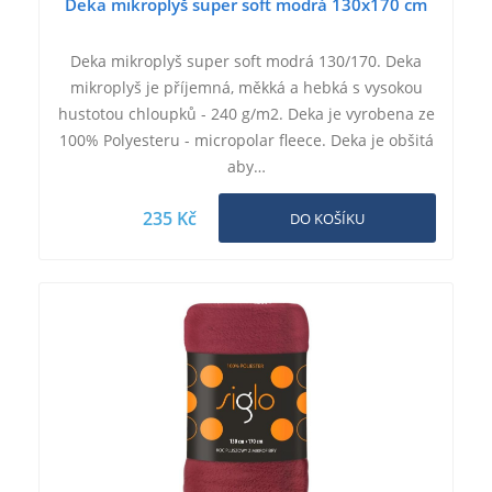
Deka mikroplyš super soft modrá 130x170 cm
Deka mikroplyš super soft modrá 130/170. Deka
mikroplyš je příjemná, měkká a hebká s vysokou
hustotou chloupků - 240 g/m2. Deka je vyrobena ze
100% Polyesteru - micropolar fleece. Deka je obšitá
aby…
235 Kč
DO KOŠÍKU