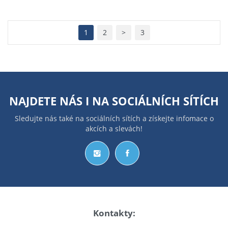
1
2
>
3
NAJDETE NÁS I NA
SOCIÁLNÍCH SÍTÍCH
Sledujte nás také na sociálních sítích a získejte infomace o
akcích a slevách!
Kontakty: