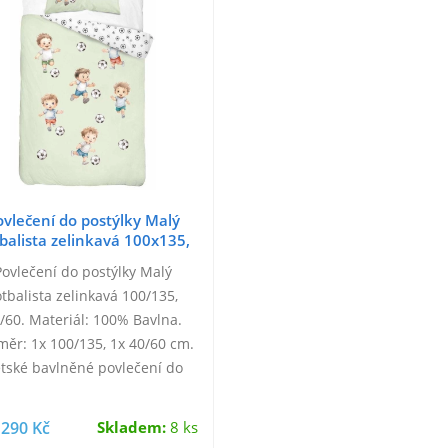
ovlečení do postýlky Malý
balista zelinkavá 100x135,
40x60 cm
Povlečení do postýlky Malý
otbalista zelinkavá 100/135,
/60. Materiál: 100% Bavlna.
ěr: 1x 100/135, 1x 40/60 cm.
tské bavlněné povlečení do
týlky, motiv peřiny je z každé
strany jiný,…
290 Kč
Skladem:
8 ks