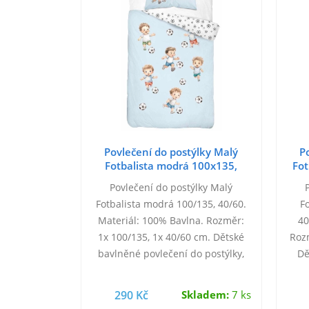
Povlečení do postýlky Malý
P
Fotbalista modrá 100x135,
Fot
40x60 cm
Povlečení do postýlky Malý
Fotbalista modrá 100/135, 40/60.
F
Materiál: 100% Bavlna. Rozměr:
40
1x 100/135, 1x 40/60 cm. Dětské
Rozm
bavlněné povlečení do postýlky,
Dě
motiv peřiny je z každé strany
pos
jiný,…
290 Kč
Skladem:
7 ks