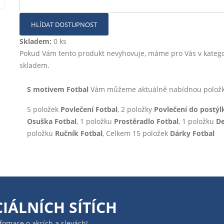
HLÍDAT DOSTUPNOST
Skladem:
0 ks
Pokud Vám tento produkt nevyhovuje, máme pro Vás v katego
skladem.
S motivem Fotbal
Vám můžeme aktuálně nabídnou položky 
5 položek
Povlečení Fotbal
, 2 položky
Povlečení do postýl
Osuška Fotbal
, 1 položku
Prostěradlo Fotbal
, 1 položku
De
položku
Ručník Fotbal
, Celkem 15 položek
Dárky Fotbal
IÁLNÍCH SÍTÍCH
infomace o akcích a slevách!