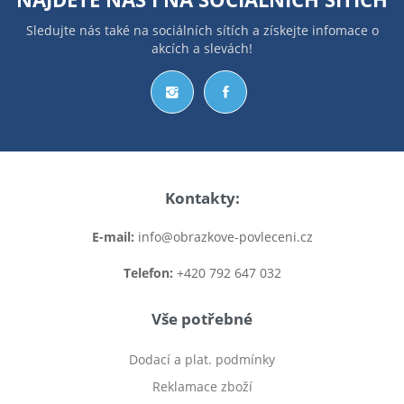
Sledujte nás také na sociálních sítích a získejte infomace o
akcích a slevách!
Kontakty:
E-mail:
info@obrazkove-povleceni.cz
Telefon:
+420 792 647 032
Vše potřebné
Dodací a plat. podmínky
Reklamace zboží