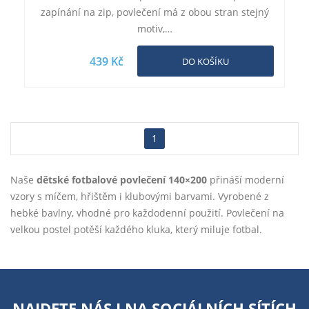
zapínání na zip, povlečení má z obou stran stejný
motiv,…
439 Kč
DO KOŠÍKU
1
Naše
dětské fotbalové povlečení 140×200
přináší moderní
vzory s míčem, hřištěm i klubovými barvami. Vyrobené z
hebké bavlny, vhodné pro každodenní použití. Povlečení na
velkou postel potěší každého kluka, který miluje fotbal.
NAJDETE NÁS I NA
SOCIÁLNÍCH SÍTÍCH