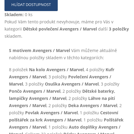
HLÍDAT DOSTUPNOST
Skladem:
0 ks
Pokud Vám tento produkt nevyhovuje, máme pro Vás v
kategorii
Dětské povlečení Avengers / Marvel
další
3 položky
skladem.
S motivem Avengers / Marvel
Vám můžeme aktuálně
nabídnou položky skladem v těchto kategoriích:
8 položek
Na kolo Avengers / Marvel
, 4 položky
Kufr
Avengers / Marvel
, 3 položky
Povlečení Avengers /
Marvel
, 3 položky
Osuška Avengers / Marvel
, 3 položky
Pončo Avengers / Marvel
, 2 položky
Dětské baterky,
lampičky Avengers / Marvel
, 2 položky
Láhve na pití
Avengers / Marvel
, 2 položky
Deka Avengers / Marvel
, 2
položky
Povlak Avengers / Marvel
, 1 položku
Cestovní
polštářek za krk Avengers / Marvel
, 1 položku
Polštářek
Avengers / Marvel
, 1 položku
Auto doplňky Avengers /