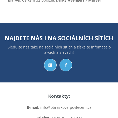
Marvel
, Celkem 32 položek
Dárky Avengers / Marvel
NAJDETE NÁS I NA
SOCIÁLNÍCH SÍTÍCH
Sledujte nás také na sociálních sítích a získejte infomace o
akcích a slevách!
Kontakty:
E-mail:
info@obrazkove-povleceni.cz
Telefon:
+420 792 647 032