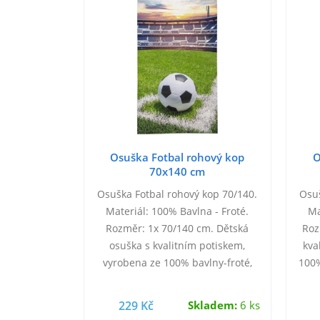
Osuška Fotbal rohový kop
O
70x140 cm
Osuška Fotbal rohový kop 70/140.
Osuš
Materiál: 100% Bavlna - Froté.
Ma
Rozměr: 1x 70/140 cm. Dětská
Roz
osuška s kvalitním potiskem,
kva
vyrobena ze 100% bavlny-froté,
100%
možnost praní na 40°C.
229 Kč
Skladem:
6 ks