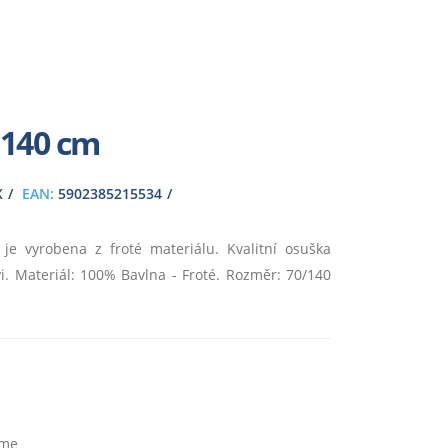
x140 cm
X
EAN:
5902385215534
e vyrobena z froté materiálu. Kvalitní osuška
. Materiál: 100% Bavlna - Froté. Rozměr: 70/140
eme