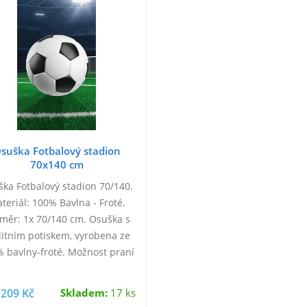
suška Fotbalový stadion
70x140 cm
ka Fotbalový stadion 70/140.
teriál: 100% Bavlna - Froté.
měr: 1x 70/140 cm. Osuška s
litním potiskem, vyrobena ze
 bavlny-froté. Možnost praní
na 40°C.
209 Kč
Skladem:
17 ks