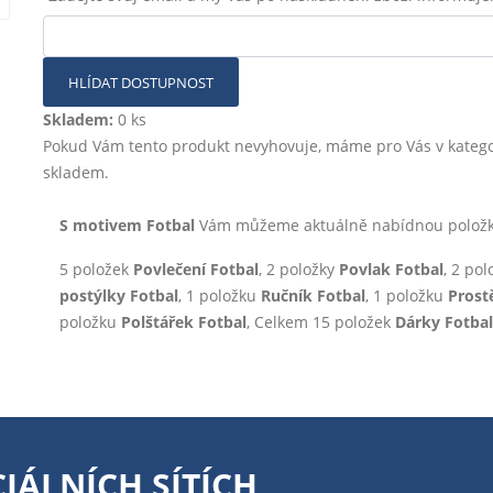
HLÍDAT DOSTUPNOST
Skladem:
0 ks
Pokud Vám tento produkt nevyhovuje, máme pro Vás v katego
skladem.
S motivem Fotbal
Vám můžeme aktuálně nabídnou položky 
5 položek
Povlečení Fotbal
, 2 položky
Povlak Fotbal
, 2 po
postýlky Fotbal
, 1 položku
Ručník Fotbal
, 1 položku
Prost
položku
Polštářek Fotbal
, Celkem 15 položek
Dárky Fotbal
IÁLNÍCH SÍTÍCH