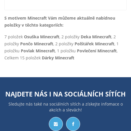
S motivem Minecraft Vám můžeme aktuálně nabídnou
položky v těchto kategoriích:
7 položek
Osuška Minecraft
, 2 položky
Deka Minecraft
, 2
položky
Pončo Minecraft
, 2 položky
Polštářek Minecraft
, 1
položku
Povlak Minecraft
, 1 položku
Povlečení Minecraft
,
Celkem 15 položek
Dárky Minecraft
NAJDETE NÁS I NA
SOCIÁLNÍCH SÍTÍCH
Sledujte nás také na sociálních sítích a získejte infomace o
akcích a slevách!