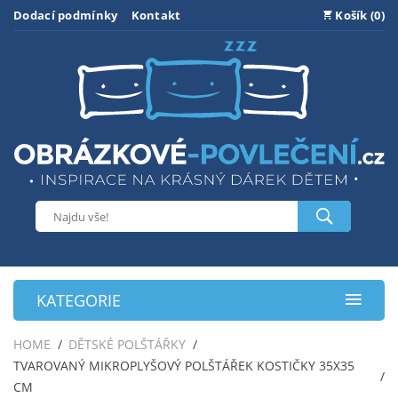
Dodací podmínky
Kontakt
Košík (0)
KATEGORIE
HOME
DĚTSKÉ POLŠTÁŘKY
TVAROVANÝ MIKROPLYŠOVÝ POLŠTÁŘEK KOSTIČKY 35X35
CM