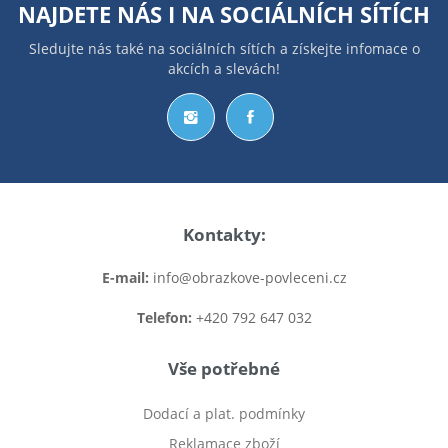
NAJDETE NÁS I NA
SOCIÁLNÍCH SÍTÍCH
Sledujte nás také na sociálních sítích a získejte infomace o
akcích a slevách!
Kontakty:
E-mail:
info@obrazkove-povleceni.cz
Telefon:
+420 792 647 032
Vše potřebné
Dodací a plat. podmínky
Reklamace zboží