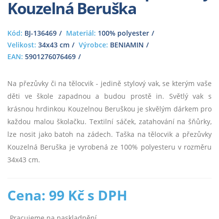
Kouzelná Beruška
Kód:
BJ-136469
Materiál:
100% polyester
Velikost:
34x43 cm
Výrobce:
BENIAMIN
EAN:
5901276076469
Na přezůvky či na tělocvik - jedině stylový vak, se kterým vaše
děti ve škole zapadnou a budou prostě in. Světlý vak s
krásnou hrdinkou Kouzelnou Beruškou je skvělým dárkem pro
každou malou školačku. Textilní sáček, zatahování na šňůrky,
lze nosit jako batoh na zádech. Taška na tělocvik a přezůvky
Kouzelná Beruška je vyrobená ze 100% polyesteru v rozměru
34x43 cm.
Cena: 99 Kč s DPH
Pracujeme na naskladnění.