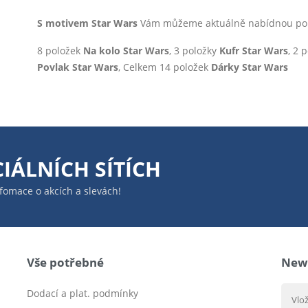
S motivem Star Wars
Vám můžeme aktuálně nabídnou polož
8 položek
Na kolo Star Wars
, 3 položky
Kufr Star Wars
, 2 
Povlak Star Wars
, Celkem 14 položek
Dárky Star Wars
IÁLNÍCH SÍTÍCH
infomace o akcích a slevách!
Vše potřebné
News
Dodací a plat. podmínky