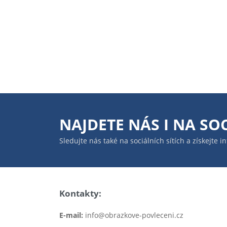
NAJDETE NÁS I NA
SOC
Sledujte nás také na sociálních sítích a získejte 
Kontakty:
E-mail:
info@obrazkove-povleceni.cz