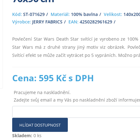
Kód:
ST-071629
Materiál:
100% bavlna
Velikost:
140x200
Výrobce:
JERRY FABRICS
EAN:
4250282961629
Povlečení Star Wars Death Star svítící je vyrobeno ze 100% 
Star Wars má z druhé strany jiný motiv viz obrázek. Povleč
Svítící efekt se může začít vytrácet po 5 vypráních. Možno pr
Cena: 595 Kč s DPH
Pracujeme na naskladnění.
Zadejte svůj email a my Vás po naskladnění zboží informuj
HLÍDAT DOSTUPNOST
Skladem:
0 ks