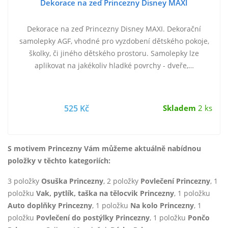
Dekorace na zeď Princezny Disney MAXI
Dekorace na zeď Princezny Disney MAXI. Dekorační
samolepky AGF, vhodné pro vyzdobení dětského pokoje,
školky, či jiného dětského prostoru. Samolepky lze
aplikovat na jakékoliv hladké povrchy - dveře,…
525 Kč
Skladem
2 ks
S motivem Princezny Vám můžeme aktuálně nabídnou
položky v těchto kategoriích:
3 položky
Osuška Princezny
, 2 položky
Povlečení Princezny
, 1
položku
Vak, pytlík, taška na tělocvik Princezny
, 1 položku
Auto doplňky Princezny
, 1 položku
Na kolo Princezny
, 1
položku
Povlečení do postýlky Princezny
, 1 položku
Pončo