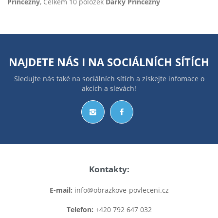
Princezny
, Celkem 10 položek
Dárky Princezny
NAJDETE NÁS I NA
SOCIÁLNÍCH SÍTÍCH
Sledujte nás také na sociálních sítích a získejte infomace o
akcích a slevách!
Kontakty:
E-mail:
info@obrazkove-povleceni.cz
Telefon:
+420 792 647 032