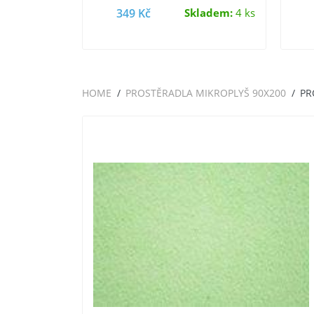
snadno se…
ladem:
1 ks
349 Kč
Skladem:
4 ks
HOME
PROSTĚRADLA MIKROPLYŠ 90X200
PR