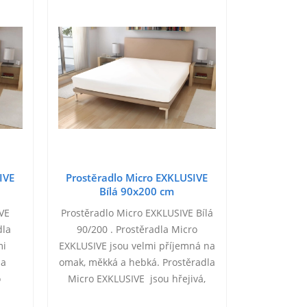
IVE
Prostěradlo Micro EXKLUSIVE
Prostěrad
Bílá 90x200 cm
hně
VE
Prostěradlo Micro EXKLUSIVE Bílá
Prostěrad
dla
90/200 . Prostěradla Micro
hnědý je 
mi
EXKLUSIVE jsou velmi příjemná na
příjemné 
 a
omak, měkká a hebká. Prostěradla
100% poly
o
Micro EXKLUSIVE jsou hřejivá,
g/m²
ká,
hebká, prodyšná, mají výborné…
termore