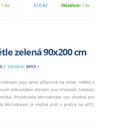
…
prodyšnost
:
1 ks
610 Kč
Skladem:
1 ks
345 K
tle zelená 90x200 cm
0
Výrobce:
APEX
icrodream jsou velmi příjemná na omak, měkká a
sti mikrovláken kterými jsou hřejivost, hebkost,
údržba. Prostěradla Microdream sou vhodná pro
adla Microdream je možné prát v pračce na 40°C,