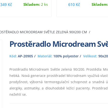
snadno se…
prodyšná, mají výborné
349 Kč
Skladem:
2 ks
610 Kč
Skladem
OSTĚRADLO MICRODREAM SVĚTLE ZELENÁ 90X200 CM
Prostěradlo Microdream Svě
Kód:
AP-20905
Materiál:
100% polyester
Velikost:
90x20
Prostěradlo Microdream Světle zelená 90/200. Prostědla M
hebká. Nová generace prostěradel Microdream využívá vlastno
prodyšnost, výborná termoregulační schopnost a snadná 
alergiky, astmatiky, a dlouhodobě ležící pacienty. Prostěr
nežehlí se.