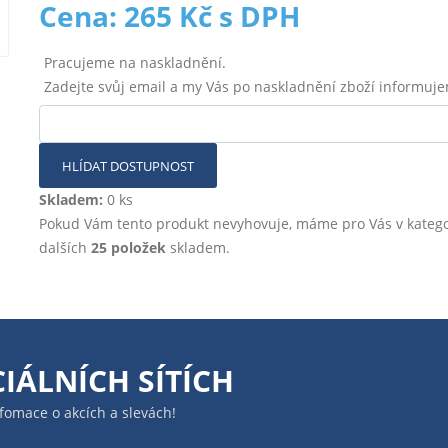
Cena: 265 Kč s DPH
Pracujeme na naskladnění.
Zadejte svůj email a my Vás po naskladnění zboží informuj
HLÍDAT DOSTUPNOST
Skladem:
0 ks
Pokud Vám tento produkt nevyhovuje, máme pro Vás v katego
dalších
25 položek
skladem.
IÁLNÍCH SÍTÍCH
infomace o akcích a slevách!