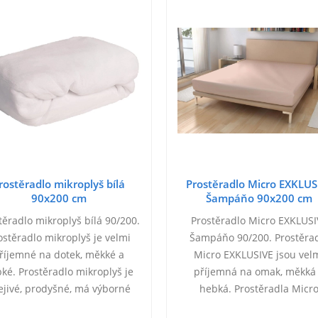
rostěradlo mikroplyš bílá
Prostěradlo Micro EXKLUS
90x200 cm
Šampáňo 90x200 cm
těradlo mikroplyš bílá 90/200.
Prostěradlo Micro EXKLUSI
ostěradlo mikroplyš je velmi
Šampáňo 90/200. Prostěra
říjemné na dotek, měkké a
Micro EXKLUSIVE jsou vel
ké. Prostěradlo mikroplyš je
příjemná na omak, měkká
ejivé, prodyšné, má výborné
hebká. Prostěradla Micr
ermoregulační schopnosti a
EXKLUSIVE jsou hřejivá, heb