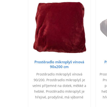
 hořčicová
Prostěradlo mikroplyš vínová
P
m
90x200 cm
o 90/200
Prostěradlo mikroplyš vínová
Pros
 100% Bavlna
90/200. Prostěradlo mikroplyš je
Pr
 90/200 cm.
velmi příjemné na dotek, měkké a
p
s gumou do
hebké. Prostěradlo mikroplyš je
heb
a 40°C.
hřejivé, prodyšné, má výborné
hř
termoregulační schopnosti a
t