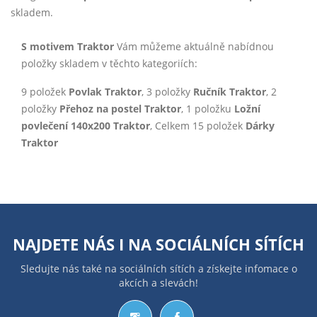
skladem.
S motivem Traktor
Vám můžeme aktuálně nabídnou
položky skladem v těchto kategoriích:
9 položek
Povlak Traktor
, 3 položky
Ručník Traktor
, 2
položky
Přehoz na postel Traktor
, 1 položku
Ložní
povlečení 140x200 Traktor
, Celkem 15 položek
Dárky
Traktor
NAJDETE NÁS I NA
SOCIÁLNÍCH SÍTÍCH
Sledujte nás také na sociálních sítích a získejte infomace o
akcích a slevách!