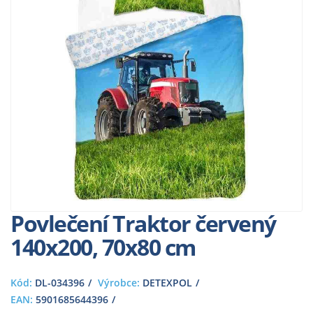
Povlečení Traktor červený
140x200, 70x80 cm
Kód:
DL-034396
Výrobce:
DETEXPOL
EAN:
5901685644396