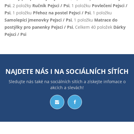
Psi
, 2 položky
Ručník Pejsci / Psi
, 1 položku
Povlečení Pejsci /
Psi
, 1 položku
Přehoz na postel Pejsci / Psi
, 1 položku
Samolepící jmenovky Pejsci / Psi
, 1 položku
Matrace do
postýlky pro panenky Pejsci / Psi
, Celkem 40 položek
Dárky
Pejsci / Psi
NAJDETE NÁS I NA
SOCIÁLNÍCH SÍTÍCH
Sledujte nás také na sociálních sítích a získejte infomace o
akcích a slevách!