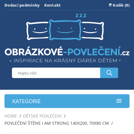
Dodací podmínky
Kontakt
Košík (0)
KATEGORIE
HOME
DĚTSKÉ POVLEČENÍ
POVLEČENÍ ŠTĚNE I AM STRONG 140X200, 70X80 CM