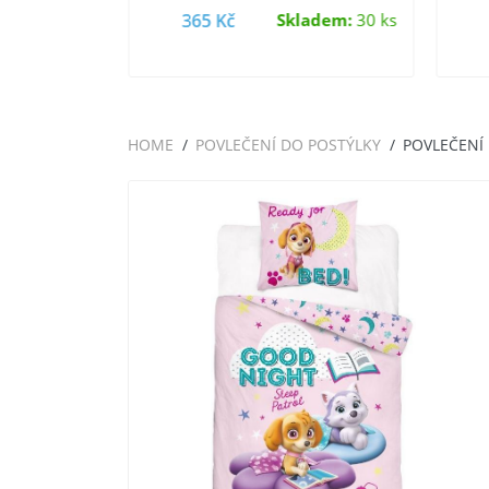
a…
na…
ladem:
6 ks
365 Kč
Skladem:
30 ks
HOME
POVLEČENÍ DO POSTÝLKY
POVLEČENÍ