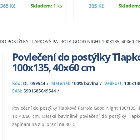
zapínání na…
jiný, zapínání…
365 Kč
Skladem:
1 ks
365 Kč
Skladem
 DO POSTÝLKY TLAPKOVÁ PATROLA GOOD NIGHT 100X135, 40X60 C
Povlečení do postýlky Tlapk
100x135, 40x60 cm
Kód:
DL-059544
Materiál:
100% bavlna
Velikost:
100x135
EAN:
5901685649544
Povlečení do postýlky Tlapková Patrola Good Night 100/135, 
1x 40/60 cm. Dětské bavlněné povlečení do postýlky Tlapkov
zapínání na zip, praní na 40°C.