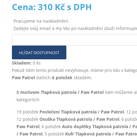
Cena: 310 Kč s DPH
Pracujeme na naskladnění.
Zadejte svůj email a my Vás po naskladnění zboží informuj
HLÍDAT DOSTUPNOST
Skladem:
0 ks
Pokud Vám tento produkt nevyhovuje, máme pro Vás v katego
Paw Patrol
dalších
6 položek
skladem.
S motivem Tlapková patrola / Paw Patrol
Vám můžeme akt
kategoriích:
19 položek
Povlečení Tlapková patrola / Paw Patrol
, 12 p
12 položek
Osuška Tlapková patrola / Paw Patrol
, 6 polo
Paw Patrol
, 6 položek
Auto doplňky Tlapková patrola / P
/ Paw Patrol
, 5 položek
Kufr Tlapková patrola / Paw Patro