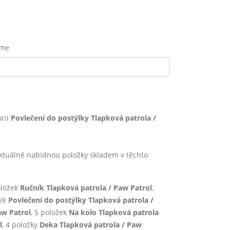
eme
rii
Povlečení do postýlky Tlapková patrola /
uálně nabídnou položky skladem v těchto
oložek
Ručník Tlapková patrola / Paw Patrol
,
žek
Povlečení do postýlky Tlapková patrola /
aw Patrol
, 5 položek
Na kolo Tlapková patrola
l
, 4 položky
Deka Tlapková patrola / Paw