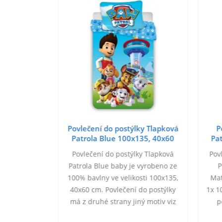
ýlky Paw
Povlečení do postýlky Tlapková
P
135, 40x60
Patrola Blue 100x135, 40x60
Pa
cm
 Paw Patrol
Povlečení do postýlky Tlapková
Pov
5, 40/60.
Patrola Blue baby je vyrobeno ze
P
na. Rozměr:
100% bavlny ve velikosti 100x135,
Mat
cm. Bavlněné
40x60 cm. Povlečení do postýlky
1x 1
ky, motiv
má z druhé strany jiný motiv viz
p
rany jiný,
obrázek. Praní na 40°C. Zapínání
p