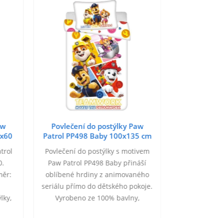
aw
Povlečení do postýlky Paw
Povleče
0x60
Patrol PP498 Baby 100x135 cm
Patrol PP
trol
Povlečení do postýlky s motivem
Povlečení 
0.
Paw Patrol PP498 Baby přináší
PP579 ba
měr:
oblíbené hrdiny z animovaného
Materiál: 
.
seriálu přímo do dětského pokoje.
1x 100/135,
lky,
Vyrobeno ze 100% bavlny,
povlečen
any
zajišťuje pohodlný a klidný
peřiny je