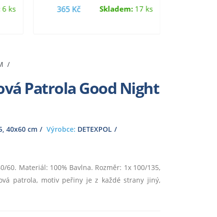
spánek pro vaše dítě…
z
:
6 ks
365 Kč
Skladem:
17 ks
365 K
M
ová Patrola Good Night
, 40x60 cm
Výrobce:
DETEXPOL
40/60. Materiál: 100% Bavlna. Rozměr: 1x 100/135,
á patrola, motiv peřiny je z každé strany jiný,