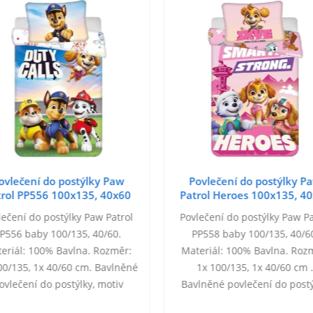
ovlečení do postýlky Paw
Povlečení do postýlky P
trol PP556 100x135, 40x60
Patrol Heroes 100x135, 4
cm
cm
lečení do postýlky Paw Patrol
Povlečení do postýlky Paw Pa
P556 baby 100/135, 40/60.
PP558 baby 100/135, 40/6
eriál: 100% Bavlna. Rozměr:
Materiál: 100% Bavlna. Roz
00/135, 1x 40/60 cm. Bavlněné
1x 100/135, 1x 40/60 cm 
ovlečení do postýlky, motiv
Bavlněné povlečení do postý
eřiny je z každé strany jiný,
motiv peřiny je z každé str