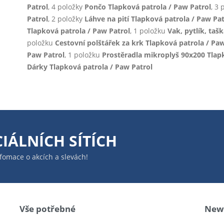
Patrol
, 4 položky
Pončo Tlapková patrola / Paw Patrol
, 3
Patrol
, 2 položky
Láhve na pití Tlapková patrola / Paw Pat
Tlapková patrola / Paw Patrol
, 1 položku
Vak, pytlík, taš
položku
Cestovní polštářek za krk Tlapková patrola / Paw
Paw Patrol
, 1 položku
Prostěradla mikroplyš 90x200 Tlapk
Dárky Tlapková patrola / Paw Patrol
IÁLNÍCH SÍTÍCH
infomace o akcích a slevách!
Vše potřebné
News