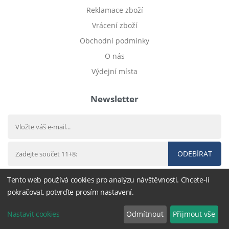
Reklamace zboží
Vrácení zboží
Obchodní podmínky
O nás
Výdejní místa
Newsletter
ODEBÍRAT
Tento web používá cookies pro analýzu návštěvnosti. Chcete-li
pokračovat, potvrďte prosím nastavení.
© 2012 - 2026
Dětské povlečení
- nastavení cookies
Nastavit cookies
Odmítnout
Přijmout vše