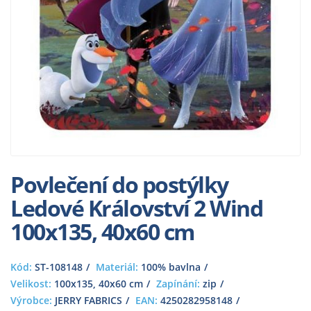
Povlečení do postýlky
Ledové Království 2 Wind
100x135, 40x60 cm
Kód:
ST-108148
Materiál:
100% bavlna
Velikost:
100x135, 40x60 cm
Zapínání:
zip
Výrobce:
JERRY FABRICS
EAN:
4250282958148