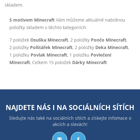
skladem.
S motivem Minecraft
Vám můžeme aktuálně nabídnou
položky skladem v těchto kategoriích:
7 položek
Osuška Minecraft
, 2 položky
Pončo Minecraft
,
2 položky
Polštářek Minecraft
, 2 položky
Deka Minecraft
,
1 položku
Povlak Minecraft
, 1 položku
Povlečení
Minecraft
, Celkem 15 položek
Dárky Minecraft
NAJDETE NÁS I NA
SOCIÁLNÍCH SÍTÍCH
Sledujte nás také na sociálních sítích a získejte infomace o
akcích a slevách!