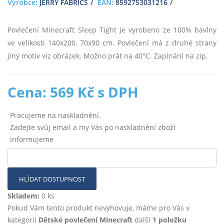
Výrobce:
JERRY FABRICS
EAN:
8592753031216
Povlečení Minecraft Sleep Tight je vyrobeno ze 100% bavlny
ve velikosti 140x200, 70x90 cm. Povlečení má z druhé strany
jiný motiv viz obrázek. Možno prát na 40°C. Zapínání na zip.
Cena: 569 Kč s DPH
Pracujeme na naskladnění.
Zadejte svůj email a my Vás po naskladnění zboží
informujeme
HLÍDAT DOSTUPNOST
Skladem:
0 ks
Pokud Vám tento produkt nevyhovuje, máme pro Vás v
kategorii
Dětské povlečení Minecraft
další
1 položku