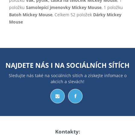
položku
Vak, pytlík, taška na tělocvik Mickey Mouse
, 1
položku
Samolepící jmenovky Mickey Mouse
, 1 položku
Batoh Mickey Mouse
, Celkem 52 položek
Dárky Mickey
Mouse
NAJDETE NÁS I NA
SOCIÁLNÍCH SÍTÍCH
Sledujte nás také na sociálních sítích a získejte infomace o
akcích a slevách!
Kontakty: