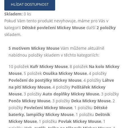
HLÍDAT DOSTUPNOST
Skladem:
0 ks
Pokud Vám tento produkt nevyhovuje, máme pro Vás v
kategorii
Dětské povlečení Mickey Mouse
další
2 položky
skladem.
S motivem Mickey Mouse
Vám můžeme aktuálně
nabídnou položky skladem v těchto kategoriích:
10 položek
Kufr Mickey Mouse
, 8 položek
Na kolo Mickey
Mouse
, 5 položek
Osuška Mickey Mouse
, 4 položky
Povlečení do postýlky Mickey Mouse
, 4 položky
Láhve
na pití Mickey Mouse
, 4 položky
Polštářek Mickey
Mouse
, 3 položky
Auto doplňky Mickey Mouse
, 3 položky
Pončo Mickey Mouse
, 3 položky
Deka Mickey Mouse
, 2
položky
Povlečení Mickey Mouse
, 1 položku
Dětské
baterky, lampičky Mickey Mouse
, 1 položku
Deštník
Mickey Mouse
, 1 položku
Povlak Mickey Mouse
, 1