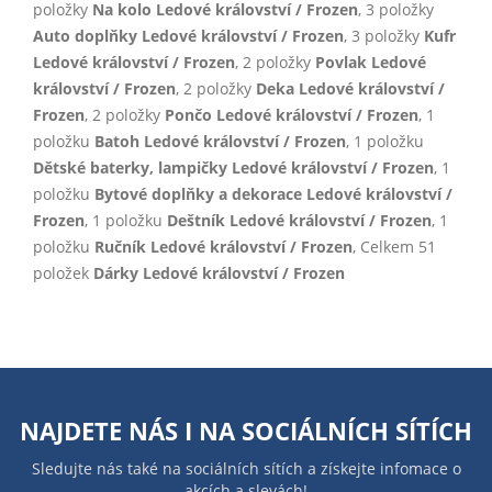
položky
Na kolo Ledové království / Frozen
, 3 položky
Auto doplňky Ledové království / Frozen
, 3 položky
Kufr
Ledové království / Frozen
, 2 položky
Povlak Ledové
království / Frozen
, 2 položky
Deka Ledové království /
Frozen
, 2 položky
Pončo Ledové království / Frozen
, 1
položku
Batoh Ledové království / Frozen
, 1 položku
Dětské baterky, lampičky Ledové království / Frozen
, 1
položku
Bytové doplňky a dekorace Ledové království /
Frozen
, 1 položku
Deštník Ledové království / Frozen
, 1
položku
Ručník Ledové království / Frozen
, Celkem 51
položek
Dárky Ledové království / Frozen
NAJDETE NÁS I NA
SOCIÁLNÍCH SÍTÍCH
Sledujte nás také na sociálních sítích a získejte infomace o
akcích a slevách!