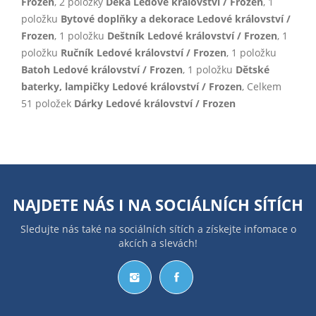
Frozen
, 2 položky
Deka Ledové království / Frozen
, 1
položku
Bytové doplňky a dekorace Ledové království /
Frozen
, 1 položku
Deštník Ledové království / Frozen
, 1
položku
Ručník Ledové království / Frozen
, 1 položku
Batoh Ledové království / Frozen
, 1 položku
Dětské
baterky, lampičky Ledové království / Frozen
, Celkem
51 položek
Dárky Ledové království / Frozen
NAJDETE NÁS I NA
SOCIÁLNÍCH SÍTÍCH
Sledujte nás také na sociálních sítích a získejte infomace o
akcích a slevách!