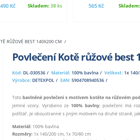
zapínání na zip a…
nabízí z…
490 Kč
Skladem:
38 ks
565 Kč
Skladem
TĚ RŮŽOVÉ BEST 140X200 CM
Povlečení Kotě růžové best
Kód:
DL-030536
Materiál:
100% bavlna
Velikost:
1x 140/
Výrobce:
DETEXPOL
EAN:
5904708940536
Toto
bavlněné povlečení s motivem kotěte na růžovém po
jemné vzory. Vyrobeno ze
100% bavlny
, povlečení má r
polštář. Je oboustranné s jiným motivem na druhé straně, jak
Materiál:
100% bavlna
Rozměry:
1x 140/200 cm, 1x 70/80 cm