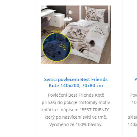
očka life
Svítící povlečení Best Friends
P
80 cm
Kotě 140x200, 70x80 cm
ka life je
Povlečení Best Friends Kotě
Pov
bavlny ve
přináší do pokoje roztomilý motiv
10
70x80 cm.
koťátka s nápisem "BEST FRIEND",
strany jiný
který po nasvícení svítí ve tmě.
skla
ožno prát na
Vyrobeno ze 100% bavlny,
140x
í ve tmě po
zajišťuje pohodlný a klidný
cm