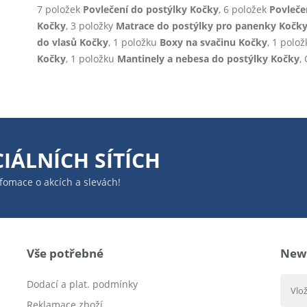
7 položek
Povlečení do postýlky Kočky
, 6 položek
Povleče
Kočky
, 3 položky
Matrace do postýlky pro panenky Kočk
do vlasů Kočky
, 1 položku
Boxy na svačinu Kočky
, 1 polo
Kočky
, 1 položku
Mantinely a nebesa do postýlky Kočky
,
IÁLNÍCH SÍTÍCH
infomace o akcích a slevách!
Vše potřebné
News
Dodací a plat. podmínky
Reklamace zboží