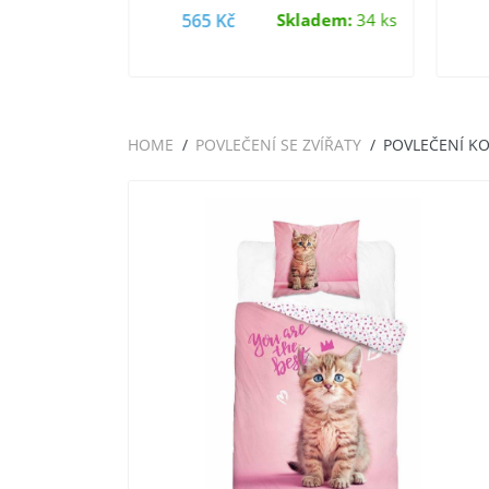
a…
spánek pro vaše…
adem:
23 ks
565 Kč
Skladem:
34 ks
HOME
POVLEČENÍ SE ZVÍŘATY
POVLEČENÍ KO