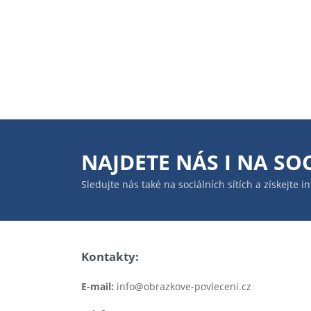
NAJDETE NÁS I NA
SOC
Sledujte nás také na sociálních sítích a získejte 
Kontakty:
E-mail:
info@obrazkove-povleceni.cz