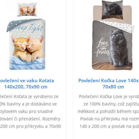
ovlečení ve vaku Koťata
Povlečení Kočka Love 140x
140x200, 70x90 cm
70x80 cm
lečení Koťata je vyrobeno ze
Povlečení Kočka Love je vyr
0% bavlny a je dodáváno ve
ze 100% bavlny, což zajišť
stylovém vaku pro snadné
měkkost a pohodlí během sp
dování či přenášení. Rozměry
Povlak na přikrývku má roz
200 cm pro přikrývku a 70x90
140 x 200 cm a povlak na pol
 pro polštář. Povlečení má
70 x 80 cm. Oboustranný de