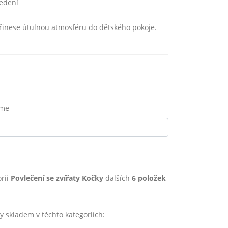
edení
přinese útulnou atmosféru do dětského pokoje.
eme
rii
Povlečení se zvířaty Kočky
dalších
6 položek
skladem v těchto kategoriích: