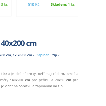
možno…
:
3 ks
510 Kč
Skladem:
1 ks
565 K
 140x200 cm
200 cm, 1x 70/80 cm
Zapínání:
zip
dkladu
je ideální pro ty, kteří mají rádi roztomilé a
ozměry
140x200 cm
pro peřinu a
70x80 cm
pro
 je vidět na obrázku a zapínáním na zip.