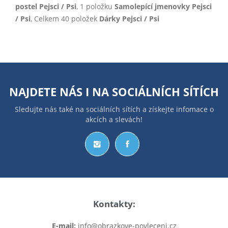
postel Pejsci / Psi
, 1 položku
Samolepící jmenovky Pejsci
/ Psi
, Celkem 40 položek
Dárky Pejsci / Psi
NAJDETE NÁS I NA
SOCIÁLNÍCH SÍTÍCH
Sledujte nás také na sociálních sítích a získejte infomace o
akcích a slevách!
Kontakty:
E-mail:
info@obrazkove-povleceni.cz