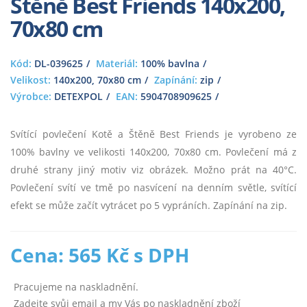
Štěně Best Friends 140x200,
70x80 cm
Kód:
DL-039625
Materiál:
100% bavlna
Velikost:
140x200, 70x80 cm
Zapínání:
zip
Výrobce:
DETEXPOL
EAN:
5904708909625
Svítící povlečení Kotě a Štěně Best Friends je vyrobeno ze
100% bavlny ve velikosti 140x200, 70x80 cm. Povlečení má z
druhé strany jiný motiv viz obrázek. Možno prát na 40°C.
Povlečení svítí ve tmě po nasvícení na denním světle, svítící
efekt se může začít vytrácet po 5 vypráních. Zapínání na zip.
Cena: 565 Kč s DPH
Pracujeme na naskladnění.
Zadejte svůj email a my Vás po naskladnění zboží