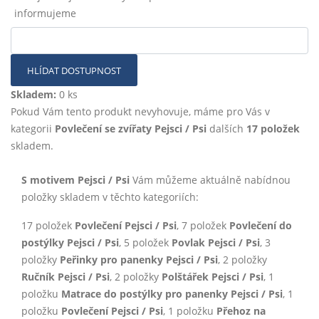
informujeme
HLÍDAT DOSTUPNOST
Skladem:
0 ks
Pokud Vám tento produkt nevyhovuje, máme pro Vás v
kategorii
Povlečení se zvířaty Pejsci / Psi
dalších
17 položek
skladem.
S motivem Pejsci / Psi
Vám můžeme aktuálně nabídnou
položky skladem v těchto kategoriích:
17 položek
Povlečení Pejsci / Psi
, 7 položek
Povlečení do
postýlky Pejsci / Psi
, 5 položek
Povlak Pejsci / Psi
, 3
položky
Peřinky pro panenky Pejsci / Psi
, 2 položky
Ručník Pejsci / Psi
, 2 položky
Polštářek Pejsci / Psi
, 1
položku
Matrace do postýlky pro panenky Pejsci / Psi
, 1
položku
Povlečení Pejsci / Psi
, 1 položku
Přehoz na