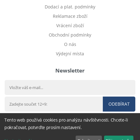
Dodací a plat. podmínky
Reklamace zboží
Vrácení zboží
Obchodní podmínky
O nás
Výdejní místa
Newsletter
ODEBÍRAT
Tento web používá cookies pro analýzu návštěvnosti. Chcete-li
pokračovat, potvrďte prosím nastavení.
© 2012 - 2026
Dětské povlečení
- nastavení cookies