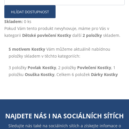
HLÍDAT DOSTUPNOST
Skladem:
0 ks
Pokud Vám tento produkt nevyhovuje, máme pro Vás v
kategorii
Dětské povlečení Kostky
další
2 položky
skladem.
S motivem Kostky
Vám můžeme aktuálně nabídnou
položky skladem v těchto kategoriích:
3 položky
Povlak Kostky
, 2 položky
Povlečení Kostky
, 1
položku
Osuška Kostky
, Celkem 6 položek
Dárky Kostky
NAJDETE NÁS I NA
SOCIÁLNÍCH SÍTÍCH
Sledujte nás také na sociálních sítích a získejte infomace o