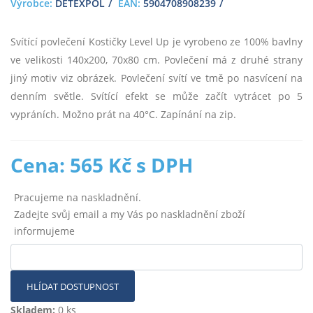
Výrobce:
DETEXPOL
EAN:
5904708908239
Svítící povlečení Kostičky Level Up je vyrobeno ze 100% bavlny
ve velikosti 140x200, 70x80 cm. Povlečení má z druhé strany
jiný motiv viz obrázek. Povlečení svítí ve tmě po nasvícení na
denním světle. Svítící efekt se může začít vytrácet po 5
vypráních. Možno prát na 40°C. Zapínání na zip.
Cena: 565 Kč s DPH
Pracujeme na naskladnění.
Zadejte svůj email a my Vás po naskladnění zboží
informujeme
HLÍDAT DOSTUPNOST
Skladem:
0 ks