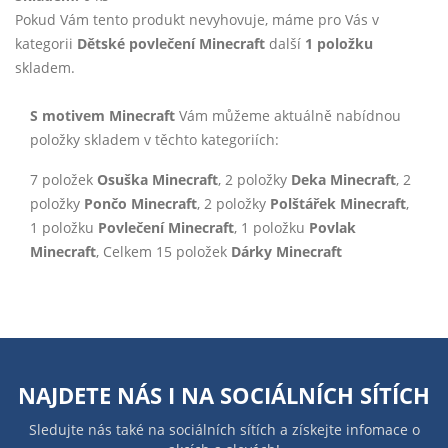
Pokud Vám tento produkt nevyhovuje, máme pro Vás v
kategorii
Dětské povlečení Minecraft
další
1 položku
skladem.
S motivem Minecraft
Vám můžeme aktuálně nabídnou
položky skladem v těchto kategoriích:
7 položek
Osuška Minecraft
, 2 položky
Deka Minecraft
, 2
položky
Pončo Minecraft
, 2 položky
Polštářek Minecraft
,
1 položku
Povlečení Minecraft
, 1 položku
Povlak
Minecraft
, Celkem 15 položek
Dárky Minecraft
NAJDETE NÁS I NA
SOCIÁLNÍCH SÍTÍCH
Sledujte nás také na sociálních sítích a získejte infomace o