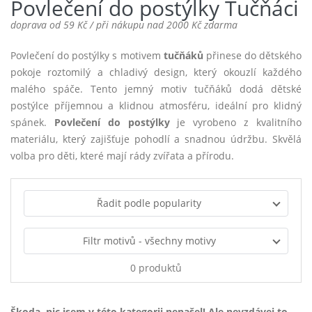
Povlečení do postýlky Tučňáci
doprava od 59 Kč / při nákupu nad 2000 Kč zdarma
Povlečení do postýlky s motivem
tučňáků
přinese do dětského
pokoje roztomilý a chladivý design, který okouzlí každého
malého spáče. Tento jemný motiv tučňáků dodá dětské
postýlce příjemnou a klidnou atmosféru, ideální pro klidný
spánek.
Povlečení do postýlky
je vyrobeno z kvalitního
materiálu, který zajišťuje pohodlí a snadnou údržbu. Skvělá
volba pro děti, které mají rády zvířata a přírodu.
Řadit podle popularity
Filtr motivů - všechny motivy
0 produktů
Škoda, nic jsem v této kategorii nenašel! Ale nevzdávej to –