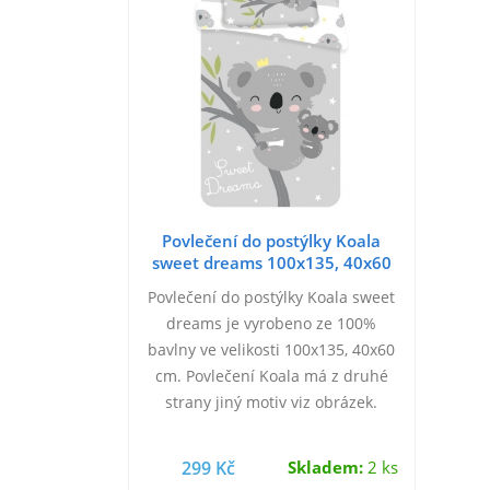
Povlečení do postýlky Koala
sweet dreams 100x135, 40x60
cm
Povlečení do postýlky Koala sweet
dreams je vyrobeno ze 100%
bavlny ve velikosti 100x135, 40x60
cm. Povlečení Koala má z druhé
strany jiný motiv viz obrázek.
Možno prát na 40°C. Zapínání na
zip.
299 Kč
Skladem:
2 ks