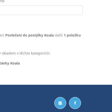
eme
rii
Povlečení do postýlky Koala
další
1 položku
kladem v těchto kategoriích:
Dárky Koala