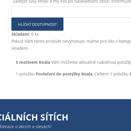
Zadejte svůj email a my Vás po naskladnění zboží informuj
HLÍDAT DOSTUPNOST
Skladem:
0 ks
Pokud Vám tento produkt nevyhovuje, máme pro Vás v katego
skladem.
S motivem Koala
Vám můžeme aktuálně nabídnou položky s
1 položku
Povlečení do postýlky Koala
, Celkem 1 položku
IÁLNÍCH SÍTÍCH
infomace o akcích a slevách!