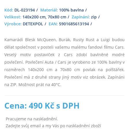
Kód:
DL-023194
Materiál:
100% bavlna
Velikost:
140x200 cm, 70x80 cm
Zapínání:
zip
Výrobce:
DETEXPOL
EAN:
5901685613194
Kamarádi Blesk McQueen, Burák, Rusty Rust a Luigi budou
dělat společnost v posteli vašemu malému fandovi filmu Cars.
Veselý motiv postaviček z Cars zdobí bavlněné modré
povlečení. Povlečení Auta / Cars je vyrobeno ze 100% bavlny v
rozměrech 140x200 cm a 70x80 cm povlak na polštářek.
Povlečení má z druhé strany jiný motiv viz obrázek. Zapínáni
na ZIP. Možnost prát na 40°C.
Cena: 490 Kč s DPH
Pracujeme na naskladnění.
Zadejte svůj email a my Vás po naskladnění zboží