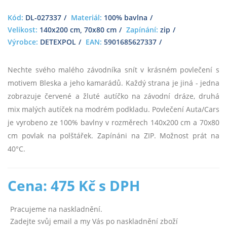
Kód:
DL-027337
Materiál:
100% bavlna
Velikost:
140x200 cm, 70x80 cm
Zapínání:
zip
Výrobce:
DETEXPOL
EAN:
5901685627337
Nechte svého malého závodníka snít v krásném povlečení s
motivem Bleska a jeho kamarádů. Každý strana je jiná - jedna
zobrazuje červené a žluté autíčko na závodní dráze, druhá
mix malých autíček na modrém podkladu. Povlečení Auta/Cars
je vyrobeno ze 100% bavlny v rozměrech 140x200 cm a 70x80
cm povlak na polštářek. Zapínáni na ZIP. Možnost prát na
40°C.
Cena: 475 Kč s DPH
Pracujeme na naskladnění.
Zadejte svůj email a my Vás po naskladnění zboží