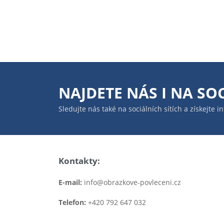
NAJDETE NÁS I NA
SOC
Sledujte nás také na sociálních sítích a získejte 
Kontakty:
E-mail:
info@obrazkove-povleceni.cz
Telefon:
+420 792 647 032