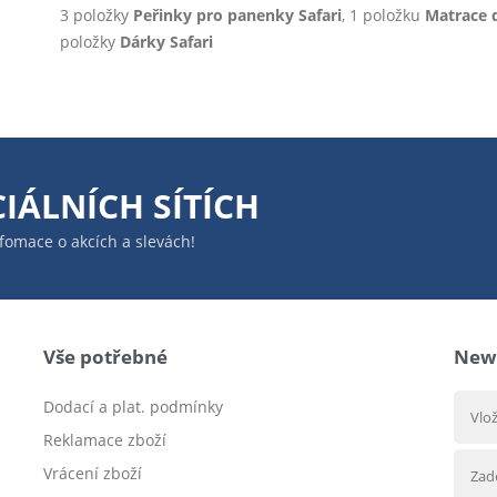
3 položky
Peřinky pro panenky Safari
, 1 položku
Matrace 
položky
Dárky Safari
IÁLNÍCH SÍTÍCH
infomace o akcích a slevách!
Vše potřebné
News
Dodací a plat. podmínky
Reklamace zboží
Vrácení zboží