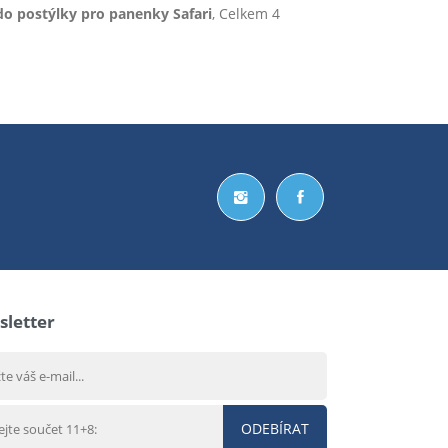
do postýlky pro panenky Safari
, Celkem 4
letter
ODEBÍRAT