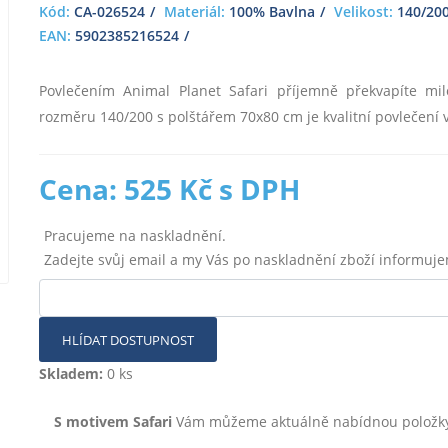
Kód:
CA-026524
Materiál:
100% Bavlna
Velikost:
140/200
EAN:
5902385216524
Povlečením Animal Planet Safari příjemně překvapíte milo
rozměru 140/200 s polštářem 70x80 cm je kvalitní povlečení 
Cena: 525 Kč s DPH
Pracujeme na naskladnění.
Zadejte svůj email a my Vás po naskladnění zboží informuj
HLÍDAT DOSTUPNOST
Skladem:
0 ks
S motivem Safari
Vám můžeme aktuálně nabídnou položky s