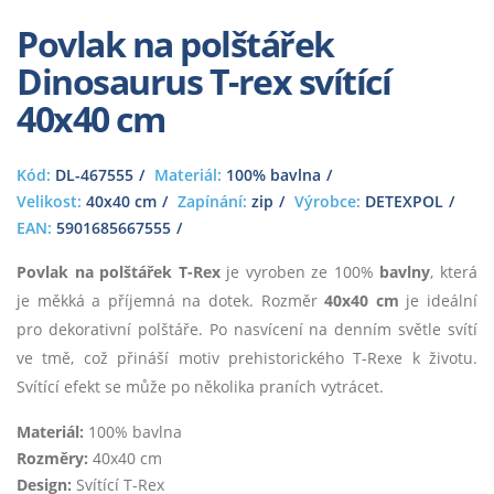
Povlak na polštářek
Dinosaurus T-rex svítící
40x40 cm
Kód:
DL-467555
Materiál:
100% bavlna
Velikost:
40x40 cm
Zapínání:
zip
Výrobce:
DETEXPOL
EAN:
5901685667555
Povlak na polštářek T-Rex
je vyroben ze 100%
bavlny
, která
je měkká a příjemná na dotek. Rozměr
40x40 cm
je ideální
pro dekorativní polštáře. Po nasvícení na denním světle svítí
ve tmě, což přináší motiv prehistorického T-Rexe k životu.
Svítící efekt se může po několika praních vytrácet.
Materiál:
100% bavlna
Rozměry:
40x40 cm
Design:
Svítící T-Rex