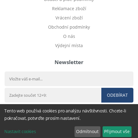
Reklamace zboží
Vrácení zboží
Obchodní podmínky
O nás
Výdejní místa
Newsletter
ODEBÍRAT
Tento web používá cookies pro analýzu návštěvnosti. Chcete-li
pokračovat, potvrďte prosím nastavení.
© 2012 - 2026
Dětské povlečení
- nastavení cookies
Nastavit cookies
Odmítnout
Přijmout vše