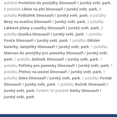
položek
Povlečení do postýlky Dinosauři / Jurský svět, park
,
8 položek
Láhve na pití Dinosauři / Jurský svět, park
, 4
položky
Polštářek Dinosauři / Jurský svět, park
, 4 položky
Boxy na svačinu Dinosauři / Jurský svět, park
, 2 položky
Látkové pleny a osušky Dinosauři / Jurský svět, park
, 2
položky
Osuška Dinosauři / Jurský svět, park
, 1 položku
Pončo Dinosauři / Jurský svět, park
, 1 položku
Dětské
baterky, lampičky Dinosauři / Jurský svět, park
, 1 položku
Matrace do postýlky pro panenky Dinosauři / Jurský svět,
park
, 1 položku
Deštník Dinosauři / Jurský svět, park
, 1
položku
Peřinky pro panenky Dinosauři / Jurský svět, park
, 1
položku
Přehoz na postel Dinosauři / Jurský svět, park
, 1
položku
Deka Dinosauři / Jurský svět, park
, 1 položku
Povlak
Dinosauři / Jurský svět, park
, 1 položku
Ručník Dinosauři /
Jurský svět, park
, Celkem 50 položek
Dárky Dinosauři /
Jurský svět, park