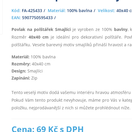
Kód:
FA-425433
Materiál:
100% bavlna
Velikost:
40x40 
EAN:
5907750595433
Povlak na polštářek Smajlíci
je vyroben ze 100%
bavlny
, 
Rozměr
40x40 cm
je ideální pro dekorativní polštáře. P
polštářku. Vesele barevný motiv smajlíků přináší hravost a 
Materiál:
100% bavlna
Rozměry:
40x40 cm
Design:
Smajlíci
Zapínání:
Zip
Tento veselý motiv dodá vašemu interiéru hravou atmosféru a
Pokud Vám tento produkt nevyhovuje, máme pro Vás v kate
položku, nejprodávanější z nich si můžete prohlédnout níže.
Cena: 69 Kč s DPH