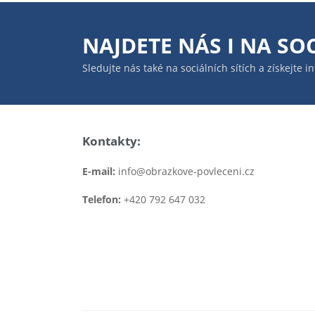
NAJDETE NÁS I NA
SOC
Sledujte nás také na sociálních sítích a získejte 
Kontakty:
E-mail:
info@obrazkove-povleceni.cz
Telefon:
+420 792 647 032