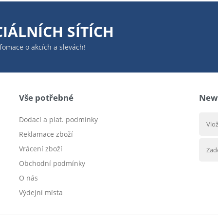
IÁLNÍCH SÍTÍCH
infomace o akcích a slevách!
Vše potřebné
News
Dodací a plat. podmínky
Reklamace zboží
Vrácení zboží
Obchodní podmínky
O nás
Výdejní místa