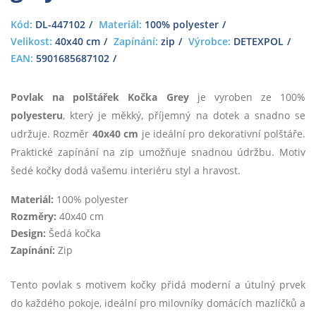
Kód:
DL-447102
Materiál:
100% polyester
Velikost:
40x40 cm
Zapínání:
zip
Výrobce:
DETEXPOL
EAN:
5901685687102
Povlak na polštářek Kočka Grey
je vyroben ze 100%
polyesteru
, který je měkký, příjemný na dotek a snadno se
udržuje. Rozměr
40x40 cm
je ideální pro dekorativní polštáře.
Praktické zapínání na zip umožňuje snadnou údržbu. Motiv
šedé kočky dodá vašemu interiéru styl a hravost.
Materiál:
100% polyester
Rozměry:
40x40 cm
Design:
Šedá kočka
Zapínání:
Zip
Tento povlak s motivem kočky přidá moderní a útulný prvek
do každého pokoje, ideální pro milovníky domácích mazlíčků a