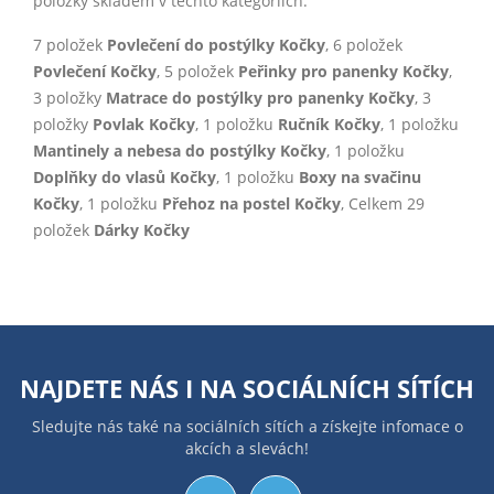
položky skladem v těchto kategoriích:
7 položek
Povlečení do postýlky Kočky
, 6 položek
Povlečení Kočky
, 5 položek
Peřinky pro panenky Kočky
,
3 položky
Matrace do postýlky pro panenky Kočky
, 3
položky
Povlak Kočky
, 1 položku
Ručník Kočky
, 1 položku
Mantinely a nebesa do postýlky Kočky
, 1 položku
Doplňky do vlasů Kočky
, 1 položku
Boxy na svačinu
Kočky
, 1 položku
Přehoz na postel Kočky
, Celkem 29
položek
Dárky Kočky
NAJDETE NÁS I NA
SOCIÁLNÍCH SÍTÍCH
Sledujte nás také na sociálních sítích a získejte infomace o
akcích a slevách!