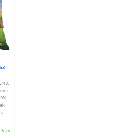
553
0/40.
změr:
100%
ak,
ř,
ejný
:
6 ks