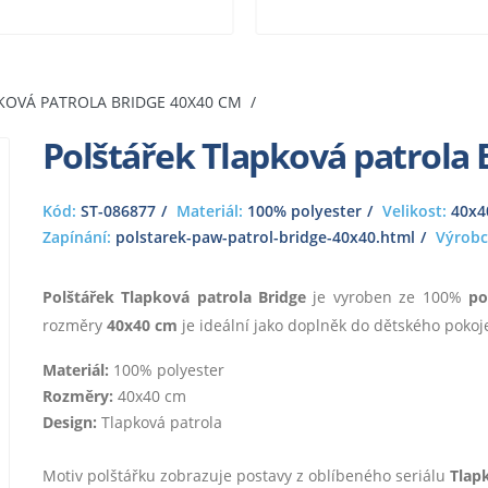
KOVÁ PATROLA BRIDGE 40X40 CM
Polštářek Tlapková patrola 
Kód:
ST-086877
Materiál:
100% polyester
Velikost:
40x4
Zapínání:
polstarek-paw-patrol-bridge-40x40.html
Výrobc
Polštářek Tlapková patrola Bridge
je vyroben ze 100%
po
rozměry
40x40 cm
je ideální jako doplněk do dětského pokoje
Materiál:
100% polyester
Rozměry:
40x40 cm
Design:
Tlapková patrola
Motiv polštářku zobrazuje postavy z oblíbeného seriálu
Tlap