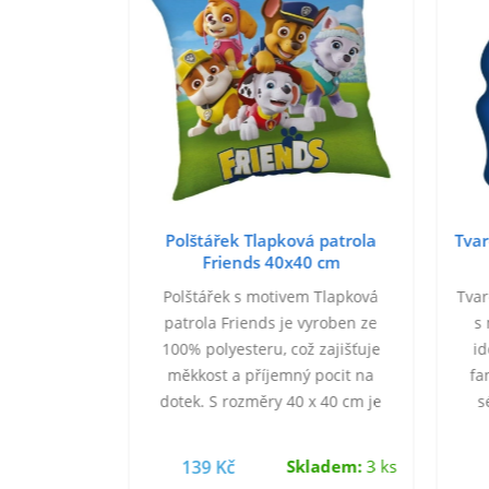
Polštářek Tlapková patrola
Tvar
Friends 40x40 cm
Polštářek s motivem Tlapková
Tvar
patrola Friends je vyroben ze
s
100% polyesteru, což zajišťuje
i
měkkost a příjemný pocit na
fa
dotek. S rozměry 40 x 40 cm je
s
ideální jako dekorativní doplněk
j
do dětského…
139 Kč
Skladem:
3 ks