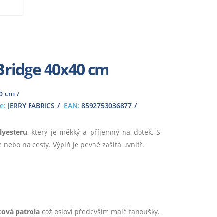
Bridge 40x40 cm
0 cm
e:
JERRY FABRICS
EAN:
8592753036877
lyesteru
, který je měkký a příjemný na dotek. S
 nebo na cesty. Výplň je pevně zašitá uvnitř.
ková patrola
což osloví především malé fanoušky.