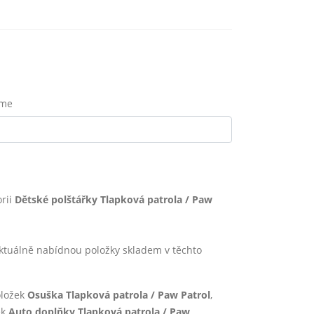
eme
rii
Dětské polštářky Tlapková patrola / Paw
uálně nabídnou položky skladem v těchto
oložek
Osuška Tlapková patrola / Paw Patrol
,
ek
Auto doplňky Tlapková patrola / Paw