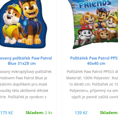
ovaný polštářek Paw Patrol
Polštářek Paw Patrol PP
Blue 31x28 cm
40x40 cm
ovaný mikroplyšový polštářek
Polštářek Paw Patrol PP553 4
 motivem Paw Patrol Blue je
Materiál: 100% Polyester. Ro
deálním doplňkem pro malé
1x 40/40 cm. Polštářek ze 
noušky této oblíbené dětské
Polyesteru, příjemný na om
érie. Polštářek je vyroben z
výplň je pevně zašitá uvnit
emného mikroplyše, který je
polštářek má z obou stran st
příjemný na dotek a…
obrázek.
175 Kč
Skladem:
2 ks
139 Kč
Skladem