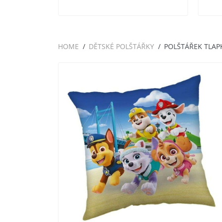
HOME
DĚTSKÉ POLŠTÁŘKY
POLŠTÁŘEK TLAP