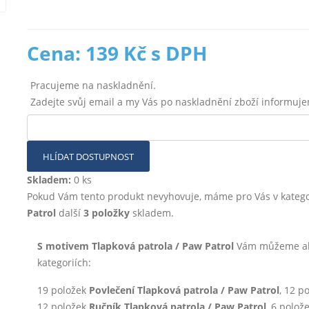
Cena: 139 Kč s DPH
Pracujeme na naskladnění.
Zadejte svůj email a my Vás po naskladnění zboží informuj
HLÍDAT DOSTUPNOST
Skladem:
0 ks
Pokud Vám tento produkt nevyhovuje, máme pro Vás v katego
Patrol
další
3 položky
skladem.
S motivem Tlapková patrola / Paw Patrol
Vám můžeme akt
kategoriích:
19 položek
Povlečení Tlapková patrola / Paw Patrol
, 12 p
12 položek
Ručník Tlapková patrola / Paw Patrol
, 6 polož