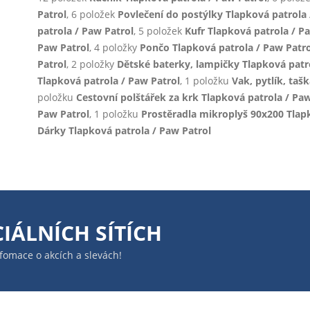
Patrol
, 6 položek
Povlečení do postýlky Tlapková patrola 
patrola / Paw Patrol
, 5 položek
Kufr Tlapková patrola / P
Paw Patrol
, 4 položky
Pončo Tlapková patrola / Paw Patro
Patrol
, 2 položky
Dětské baterky, lampičky Tlapková patr
Tlapková patrola / Paw Patrol
, 1 položku
Vak, pytlík, taš
položku
Cestovní polštářek za krk Tlapková patrola / Paw
Paw Patrol
, 1 položku
Prostěradla mikroplyš 90x200 Tlapk
Dárky Tlapková patrola / Paw Patrol
IÁLNÍCH SÍTÍCH
infomace o akcích a slevách!