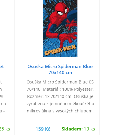
ét
Osuška Micro Spiderman Blue
70x140 cm
t
Osuška Micro Spiderman Blue 05
m
70/140. Materiál: 100% Polyester.
0%
Rozměr: 1x 70/140 cm. Osuška je
 na
vyrobena z jemného měkoučkého
a -
mikrovlákna s vysokých chlupem.
m.
Osušky z mikrovlákna rychle
schnou a…
5 ks
159 Kč
Skladem:
13 ks