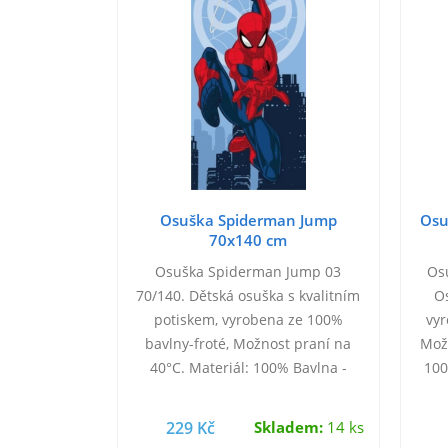
Osuška Spiderman Jump
Osu
70x140 cm
Osuška Spiderman Jump 03
Os
70/140. Dětská osuška s kvalitním
O
potiskem, vyrobena ze 100%
vyr
bavlny-froté, Možnost praní na
Možn
40°C. Materiál: 100% Bavlna -
100
Froté. Rozměr: 1x 70/140 cm.
229 Kč
Skladem:
14 ks