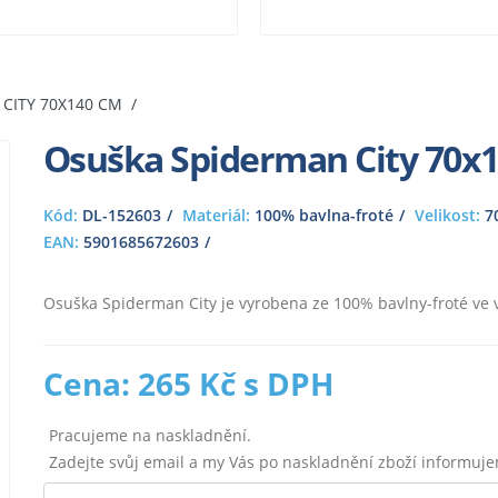
CITY 70X140 CM
Osuška Spiderman City 70x
Kód:
DL-152603
Materiál:
100% bavlna-froté
Velikost:
7
EAN:
5901685672603
Osuška Spiderman City je vyrobena ze 100% bavlny-froté ve v
Cena: 265 Kč s DPH
Pracujeme na naskladnění.
Zadejte svůj email a my Vás po naskladnění zboží informuj