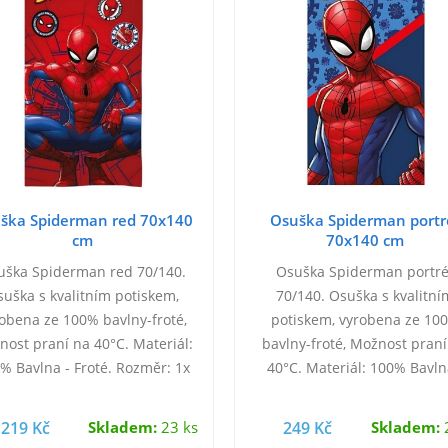
ška Spiderman red 70x140
Osuška Spiderman portr
cm
70x140 cm
uška Spiderman red 70/140.
Osuška Spiderman portré
suška s kvalitním potiskem,
70/140. Osuška s kvalitní
obena ze 100% bavlny-froté,
potiskem, vyrobena ze 10
ost praní na 40°C. Materiál:
bavlny-froté, Možnost praní
% Bavlna - Froté. Rozměr: 1x
40°C. Materiál: 100% Bavln
70/140 cm.
Froté. Rozměr: 1x 70/140 c
219 Kč
Skladem:
23 ks
249 Kč
Skladem:
2