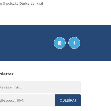
em 3 položky
Dárky Lví král
letter
ODEBÍRAT