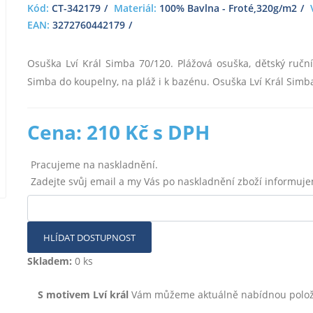
Kód:
CT-342179
Materiál:
100% Bavlna - Froté,320g/m2
EAN:
3272760442179
Osuška Lví Král Simba 70/120. Plážová osuška, dětský ručník
Simba do koupelny, na pláž i k bazénu. Osuška Lví Král Sim
Cena: 210 Kč s DPH
Pracujeme na naskladnění.
Zadejte svůj email a my Vás po naskladnění zboží informuj
HLÍDAT DOSTUPNOST
Skladem:
0 ks
S motivem Lví král
Vám můžeme aktuálně nabídnou položky