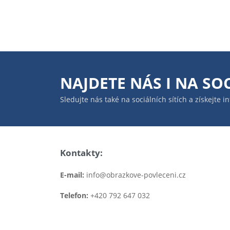
NAJDETE NÁS I NA
SOC
Sledujte nás také na sociálních sítích a získejte 
Kontakty:
E-mail:
info@obrazkove-povleceni.cz
Telefon:
+420 792 647 032