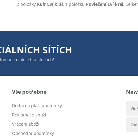
2 položky
Kufr Lví král
, 1 položku
Povlečení Lví král
, Celk
IÁLNÍCH SÍTÍCH
infomace o akcích a slevách!
Vše potřebné
News
Dodací a plat. podmínky
Reklamace zboží
Vrácení zboží
Obchodní podmínky