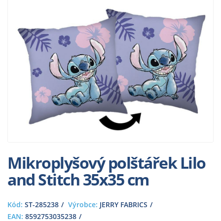
Mikroplyšový polštářek Lilo
and Stitch 35x35 cm
Kód:
ST-285238
Výrobce:
JERRY FABRICS
EAN:
8592753035238