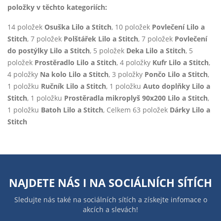
položky v těchto kategoriích:
14 položek
Osuška Lilo a Stitch
, 10 položek
Povlečení Lilo a
Stitch
, 7 položek
Polštářek Lilo a Stitch
, 7 položek
Povlečení
do postýlky Lilo a Stitch
, 5 položek
Deka Lilo a Stitch
, 5
položek
Prostěradlo Lilo a Stitch
, 4 položky
Kufr Lilo a Stitch
,
4 položky
Na kolo Lilo a Stitch
, 3 položky
Pončo Lilo a Stitch
,
1 položku
Ručník Lilo a Stitch
, 1 položku
Auto doplňky Lilo a
Stitch
, 1 položku
Prostěradla mikroplyš 90x200 Lilo a Stitch
,
1 položku
Batoh Lilo a Stitch
, Celkem 63 položek
Dárky Lilo a
Stitch
NAJDETE NÁS I NA
SOCIÁLNÍCH SÍTÍCH
Sledujte nás také na sociálních sítích a získejte infomace o
akcích a slevách!