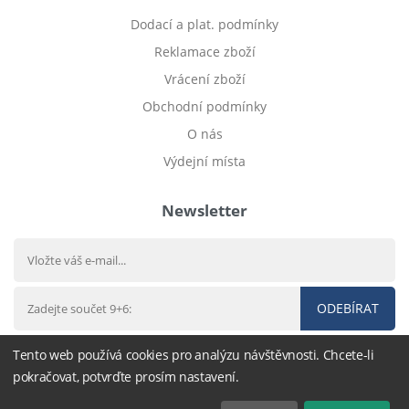
Dodací a plat. podmínky
Reklamace zboží
Vrácení zboží
Obchodní podmínky
O nás
Výdejní místa
Newsletter
ODEBÍRAT
Tento web používá cookies pro analýzu návštěvnosti. Chcete-li
pokračovat, potvrďte prosím nastavení.
© 2012 - 2026
Dětské povlečení
- nastavení cookies