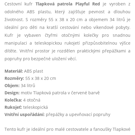
Cestovní kufr
Tlapková patrola Playful Red
je vyroben z
odolného ABS plastu, který zajišťuje pevnost a dlouhou
životnost. S rozměry 55 x 38 x 20 cm a objemem 34 litrů je
ideální pro děti na kratší cestování nebo víkendové pobyty.
Kufr je vybaven čtyřmi otočnými kolečky pro snadnou
manipulaci a teleskopickou rukojetí přizpůsobitelnou výšce
dítěte. Vnitřní prostor je rozdělen praktickými přepážkami a
popruhy pro bezpečné uložení věcí.
Materiál:
ABS plast
Rozměry:
55 x 38 x 20 cm
Objem:
34 litrů
Design:
motiv Tlapková patrola v červené barvě
Kolečka:
4 otočná
Rukojeť:
teleskopická
Vnitřní uspořádání:
přepážky a upevňovací popruhy
Tento kufr je ideální pro malé cestovatele a fanoušky Tlapkové