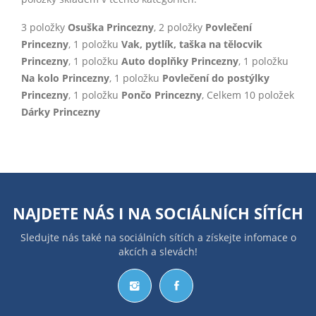
3 položky
Osuška Princezny
, 2 položky
Povlečení
Princezny
, 1 položku
Vak, pytlík, taška na tělocvik
Princezny
, 1 položku
Auto doplňky Princezny
, 1 položku
Na kolo Princezny
, 1 položku
Povlečení do postýlky
Princezny
, 1 položku
Pončo Princezny
, Celkem 10 položek
Dárky Princezny
NAJDETE NÁS I NA
SOCIÁLNÍCH SÍTÍCH
Sledujte nás také na sociálních sítích a získejte infomace o
akcích a slevách!