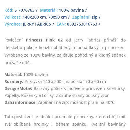
Kód:
ST-076763
Materiál:
100% bavlna
Velikost:
140x200 cm, 70x90 cm
Zapínání:
zip
Výrobce:
JERRY FABRICS
EAN:
8592753016763
Povlečení
Princess Pink 02
od Jerry Fabrics přináší do
dětského pokoje kouzlo oblíbených pohádkových princezen.
Vyrobeno ze 100% bavlny, zajišťuje pohodlný a klidný spánek
pro vaše dítě.
Materiál:
100% bavlna
Rozměry:
Přikrývka 140 x 200 cm; polštář 70 x 90 cm
Design/Motiv:
Barevný potisk s motivem princezen Sněhurky,
Popelky, Růženky a Lociky; z druhé strany odlišný vzor
Další informace:
Zapínání na zip; možnost praní na 40°C
Toto povlečení je ideální pro malé princezny, které chtějí mít
své oblíbené hrdinky i během spánku. Kvalitní bavlněný