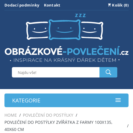
Dodací podmínky
Kontakt
Košík (0)
KATEGORIE
HOME
POVLEČENÍ DO POSTÝLKY
POVLEČENÍ DO POSTÝLKY ZVÍŘÁTKA Z FARMY 100X135,
40X60 CM