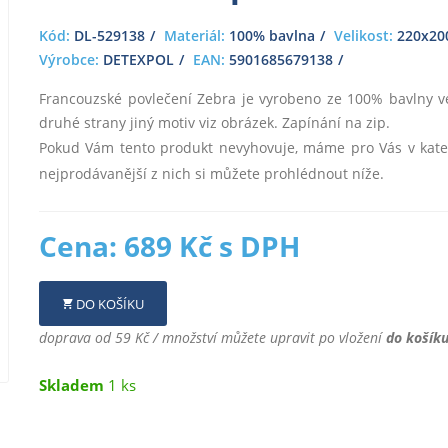
Kód:
DL-529138
Materiál:
100% bavlna
Velikost:
220x200
Výrobce:
DETEXPOL
EAN:
5901685679138
Francouzské povlečení Zebra je vyrobeno ze 100% bavlny ve
druhé strany jiný motiv viz obrázek. Zapínání na zip.
Pokud Vám tento produkt nevyhovuje, máme pro Vás v kate
nejprodávanější z nich si můžete prohlédnout níže.
Cena: 689 Kč s DPH
DO KOŠÍKU
doprava od 59 Kč / množství můžete upravit po vložení
do košík
Skladem
1 ks