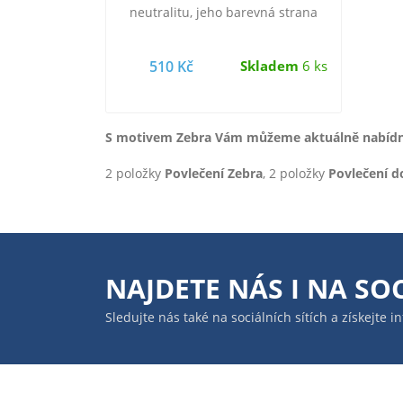
neutralitu, jeho barevná strana
zebřích vzorů se postará o
veselost a…
510 Kč
Skladem
6 ks
S motivem Zebra Vám můžeme aktuálně nabídno
2 položky
Povlečení Zebra
, 2 položky
Povlečení d
NAJDETE NÁS I NA
SOC
Sledujte nás také na sociálních sítích a získejte 