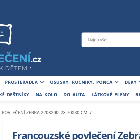
PROSTĚRADLA
OSUŠKY, RUČNÍKY, PONČA
DEKY
KÉ DEŠTNÍKY
NA KOLO
DO AUTA
LÁTKOVÉ PLENY
B
POVLEČENÍ ZEBRA 220X200, 2X 70X80 CM
Francouzské povlečení Zebr