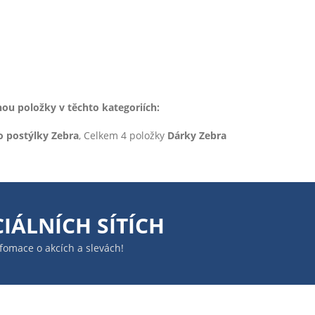
u položky v těchto kategoriích:
o postýlky Zebra
, Celkem 4 položky
Dárky Zebra
IÁLNÍCH SÍTÍCH
infomace o akcích a slevách!