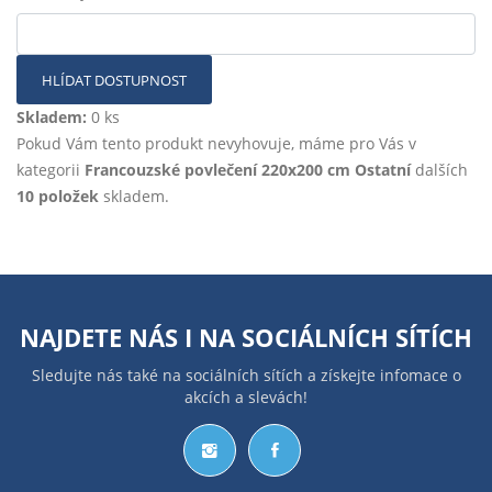
HLÍDAT DOSTUPNOST
Skladem:
0 ks
Pokud Vám tento produkt nevyhovuje, máme pro Vás v
kategorii
Francouzské povlečení 220x200 cm Ostatní
dalších
10 položek
skladem.
NAJDETE NÁS I NA
SOCIÁLNÍCH SÍTÍCH
Sledujte nás také na sociálních sítích a získejte infomace o
akcích a slevách!