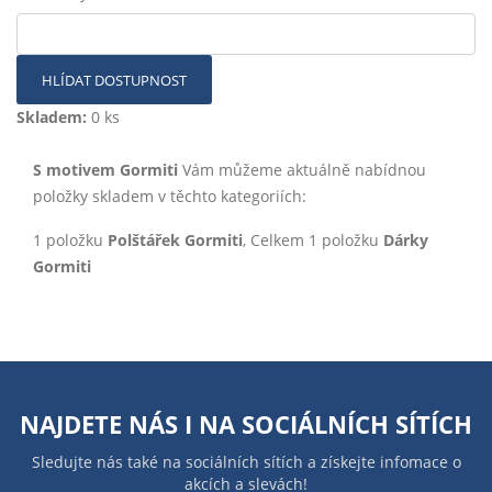
HLÍDAT DOSTUPNOST
Skladem:
0 ks
S motivem Gormiti
Vám můžeme aktuálně nabídnou
položky skladem v těchto kategoriích:
1 položku
Polštářek Gormiti
, Celkem 1 položku
Dárky
Gormiti
NAJDETE NÁS I NA
SOCIÁLNÍCH SÍTÍCH
Sledujte nás také na sociálních sítích a získejte infomace o
akcích a slevách!