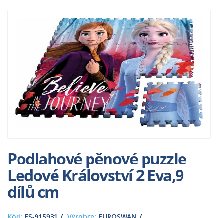
Podlahové pěnové puzzle
Ledové Království 2 Eva,9
dílů cm
Kód:
ES-915931
Výrobce:
EUROSWAN