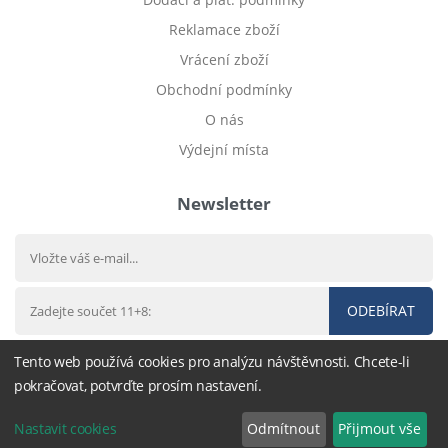
Reklamace zboží
Vrácení zboží
Obchodní podmínky
O nás
Výdejní místa
Newsletter
ODEBÍRAT
Tento web používá cookies pro analýzu návštěvnosti. Chcete-li
pokračovat, potvrďte prosím nastavení.
© 2012 - 2026
Dětské povlečení
- nastavení cookies
Nastavit cookies
Odmítnout
Přijmout vše