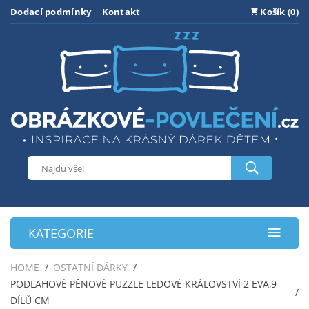
Dodací podmínky
Kontakt
Košík (0)
KATEGORIE
HOME
OSTATNÍ DÁRKY
PODLAHOVÉ PĚNOVÉ PUZZLE LEDOVÉ KRÁLOVSTVÍ 2 EVA,9
DÍLŮ CM