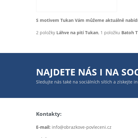
S motivem Tukan Vám můžeme aktuálně nabídno
2 položky
Láhve na pití Tukan
, 1 položku
Batoh 
NAJDETE NÁS I NA
SOC
Sledujte nás také na sociálních sítích a získejte 
Kontakty:
E-mail:
info@obrazkove-povleceni.cz