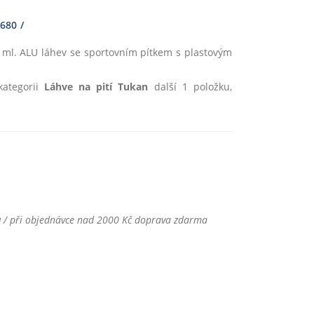
680
0 ml. ALU láhev se sportovním pítkem s plastovým
ategorii
Láhve na pití Tukan
další 1 položku,
u
/ při objednávce nad 2000 Kč doprava zdarma