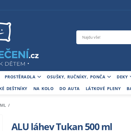
PROSTĚRADLA
OSUŠKY, RUČNÍKY, PONČA
DEKY
KÉ DEŠTNÍKY
NA KOLO
DO AUTA
LÁTKOVÉ PLENY
B
 ML
ALU láhev Tukan 500 ml