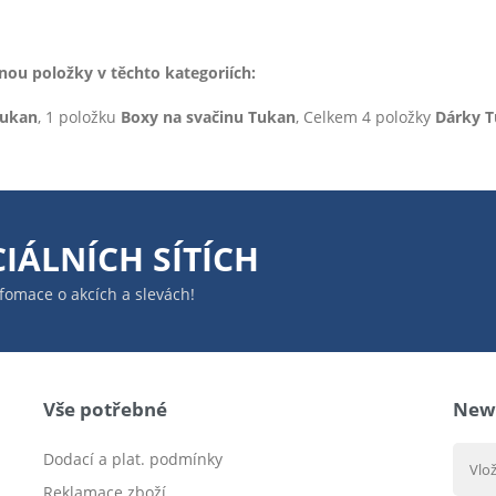
u položky v těchto kategoriích:
Tukan
, 1 položku
Boxy na svačinu Tukan
, Celkem 4 položky
Dárky 
IÁLNÍCH SÍTÍCH
infomace o akcích a slevách!
Vše potřebné
News
Dodací a plat. podmínky
Reklamace zboží