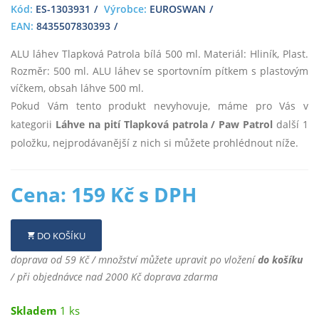
Kód:
ES-1303931
Výrobce:
EUROSWAN
EAN:
8435507830393
ALU láhev Tlapková Patrola bílá 500 ml. Materiál: Hliník, Plast.
Rozměr: 500 ml. ALU láhev se sportovním pítkem s plastovým
víčkem, obsah láhve 500 ml.
Pokud Vám tento produkt nevyhovuje, máme pro Vás v
kategorii
Láhve na pití Tlapková patrola / Paw Patrol
další 1
položku, nejprodávanější z nich si můžete prohlédnout níže.
Cena: 159 Kč s DPH
DO KOŠÍKU
doprava od 59 Kč / množství můžete upravit po vložení
do košíku
/ při objednávce nad 2000 Kč doprava zdarma
Skladem
1 ks