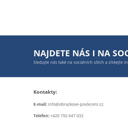
NAJDETE NÁS I NA
SOC
Sledujte nás také na sociálních sítích a získejte 
Kontakty:
E-mail:
info@obrazkove-povleceni.cz
Telefon:
+420 792 647 032