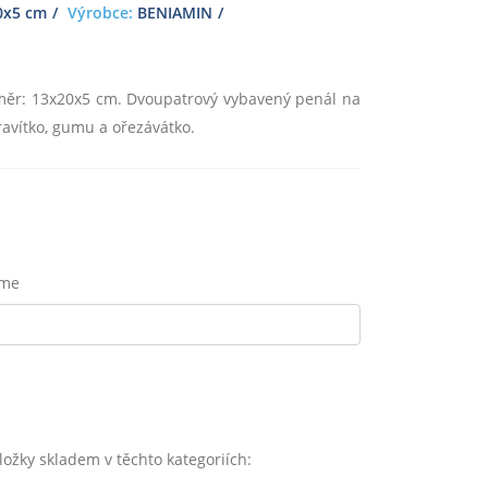
0x5 cm
Výrobce:
BENIAMIN
změr: 13x20x5 cm. Dvoupatrový vybavený penál na
pravítko, gumu a ořezávátko.
eme
ky skladem v těchto kategoriích: