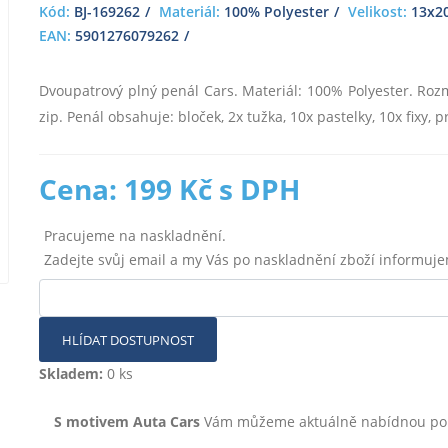
Kód:
BJ-169262
Materiál:
100% Polyester
Velikost:
13x2
EAN:
5901276079262
Dvoupatrový plný penál Cars. Materiál: 100% Polyester. Ro
zip. Penál obsahuje: bloček, 2x tužka, 10x pastelky, 10x fixy, 
Cena: 199 Kč s DPH
Pracujeme na naskladnění.
Zadejte svůj email a my Vás po naskladnění zboží informuj
HLÍDAT DOSTUPNOST
Skladem:
0 ks
S motivem Auta Cars
Vám můžeme aktuálně nabídnou polož