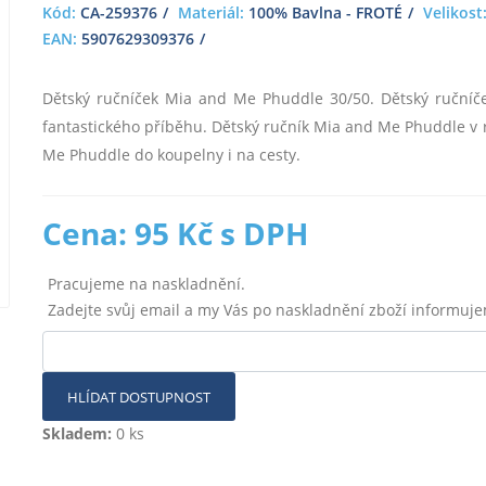
Kód:
CA-259376
Materiál:
100% Bavlna - FROTÉ
Velikost
EAN:
5907629309376
Dětský ručníček Mia and Me Phuddle 30/50. Dětský ruční
fantastického příběhu. Dětský ručník Mia and Me Phuddle v 
Me Phuddle do koupelny i na cesty.
Cena: 95 Kč s DPH
Pracujeme na naskladnění.
Zadejte svůj email a my Vás po naskladnění zboží informuj
HLÍDAT DOSTUPNOST
Skladem:
0 ks