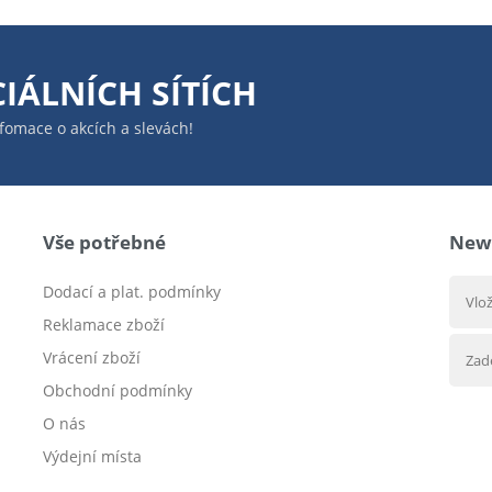
IÁLNÍCH SÍTÍCH
infomace o akcích a slevách!
Vše potřebné
News
Dodací a plat. podmínky
Reklamace zboží
Vrácení zboží
Obchodní podmínky
O nás
Výdejní místa