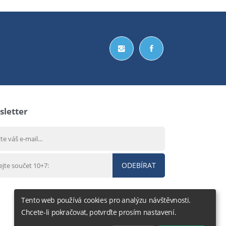
letter
ODEBÍRAT
Tento web používá cookies pro analýzu návštěvnosti.
Chcete-li pokračovat, potvrďte prosím nastavení.