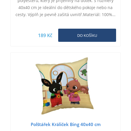
polyesteru, který je příjemný na dotek. S rozměry
40x40 cm je ideální do dětského pokoje nebo na
cesty. Výplň je pevně zašitá uvnitř.Materiál: 100%…
189 Kč
DO KOŠÍKU
Polštářek Králiček Bing 40x40 cm