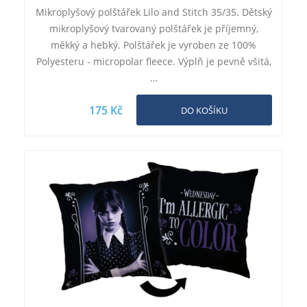
Mikroplyšový polštářek Lilo and Stitch 35/35. Dětský
mikroplyšový tvarovaný polštářek je příjemný,
měkký a hebký. Polštářek je vyroben ze 100%
Polyesteru - micropolar fleece. Výplň je pevně všitá,
…
175 Kč
DO KOŠÍKU