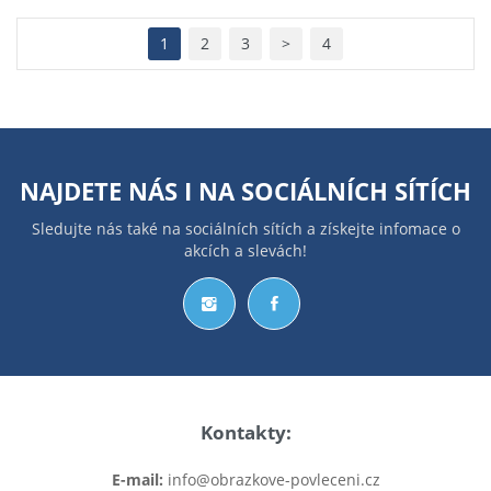
1
2
3
>
4
NAJDETE NÁS I NA
SOCIÁLNÍCH SÍTÍCH
Sledujte nás také na sociálních sítích a získejte infomace o
akcích a slevách!
Kontakty:
E-mail:
info@obrazkove-povleceni.cz