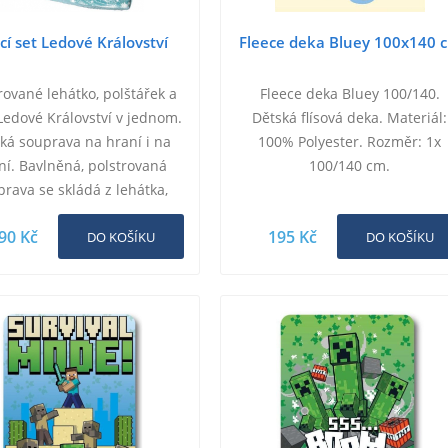
cí set Ledové Království
Fleece deka Bluey 100x140 
rované lehátko, polštářek a
Fleece deka Bluey 100/140.
Ledové Království v jednom.
Dětská flísová deka. Materiál:
ká souprava na hraní i na
100% Polyester. Rozměr: 1x
ní. Bavlněná, polstrovaná
100/140 cm.
prava se skládá z lehátka,
tářku a deky, vše spojené,
90 Kč
195 Kč
dobře skladné…
DO KOŠÍKU
DO KOŠÍKU