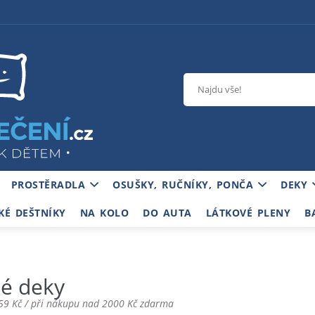
PROSTĚRADLA
OSUŠKY, RUČNÍKY, PONČA
DEKY
KÉ DEŠTNÍKY
NA KOLO
DO AUTA
LÁTKOVÉ PLENY
B
é deky
59 Kč / při nákupu nad 2000 Kč zdarma