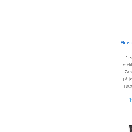
Flee
Fle
měkk
Zah
příj
Tato
hrdi
1