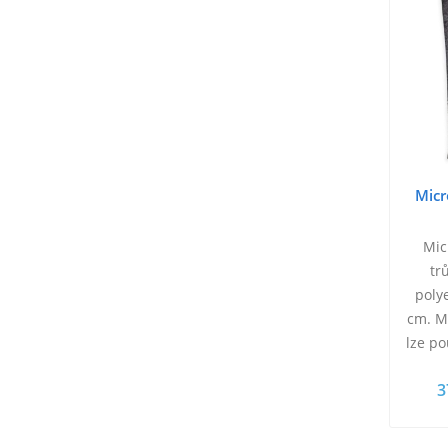
Micr
Mic
tr
poly
cm. M
lze po
3