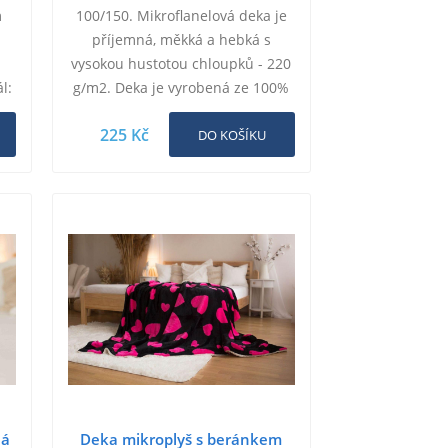
m
100/150. Mikroflanelová deka je
e
příjemná, měkká a hebká s
vysokou hustotou chloupků - 220
l:
g/m2. Deka je vyrobená ze 100%
Polyesteru, je obšitá ze všech
225 Kč
stran, aby se…
DO KOŠÍKU
ná
Deka mikroplyš s beránkem