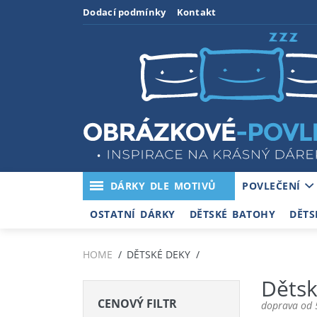
Dodací podmínky
Kontakt
DÁRKY DLE MOTIVŮ
POVLEČENÍ
OSTATNÍ DÁRKY
DĚTSKÉ BATOHY
DĚTS
HOME
DĚTSKÉ DEKY
Dětsk
CENOVÝ FILTR
doprava od 