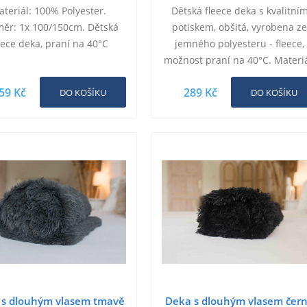
teriál: 100% Polyester.
Dětská fleece deka s kvalitní
ěr: 1x 100/150cm. Dětská
potiskem, obšitá, vyrobena z
eece deka, praní na 40°C
jemného polyesteru - fleece,
možnost praní na 40°C. Materiá
100% Polyester. Rozměr: 1x
59 Kč
289 Kč
DO KOŠÍKU
130/170 cm.
DO KOŠÍKU
 s dlouhým vlasem tmavě
Deka s dlouhým vlasem čer