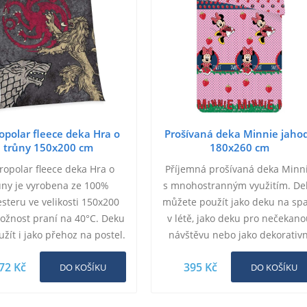
opolar fleece deka Hra o
Prošívaná deka Minnie jaho
trůny 150x200 cm
180x260 cm
ropolar fleece deka Hra o
Příjemná prošívaná deka Minn
ůny je vyrobena ze 100%
s mnohostranným využitím. De
esteru ve velikosti 150x200
můžete použít jako deku na sp
ožnost praní na 40°C. Deku
v létě, jako deku pro nečekan
užít i jako přehoz na postel.
návštěvu nebo jako dekorativn
přehoz přes postel. Prošívan
72 Kč
395 Kč
DO KOŠÍKU
dětská…
DO KOŠÍKU