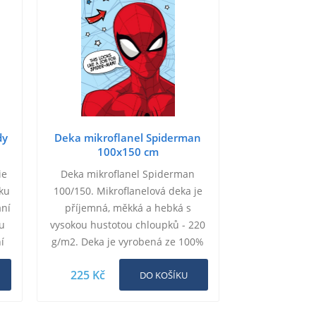
dy
Deka mikroflanel Spiderman
100x150 cm
ie
Deka mikroflanel Spiderman
ku
100/150. Mikroflanelová deka je
aní
příjemná, měkká a hebká s
ou
vysokou hustotou chloupků - 220
í
g/m2. Deka je vyrobená ze 100%
á
Polyesteru, je obšitá ze všech
225 Kč
stran, aby se…
DO KOŠÍKU