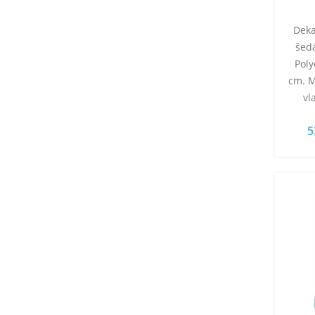
Deka
šed
Poly
cm. M
vl
omake
5