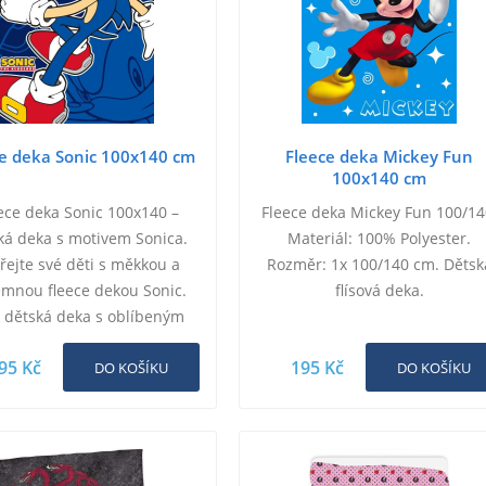
ce deka Sonic 100x140 cm
Fleece deka Mickey Fun
100x140 cm
ece deka Sonic 100x140 –
Fleece deka Mickey Fun 100/14
á deka s motivem Sonica.
Materiál: 100% Polyester.
řejte své děti s měkkou a
Rozměr: 1x 100/140 cm. Dětsk
emnou fleece dekou Sonic.
flísová deka.
 dětská deka s oblíbeným
nou Sonicem je vyrobena z
95 Kč
195 Kč
kvalitního fleece…
DO KOŠÍKU
DO KOŠÍKU