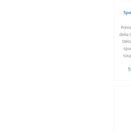
Spa
Polst
deka 
Děts
spa
sou
polš
5