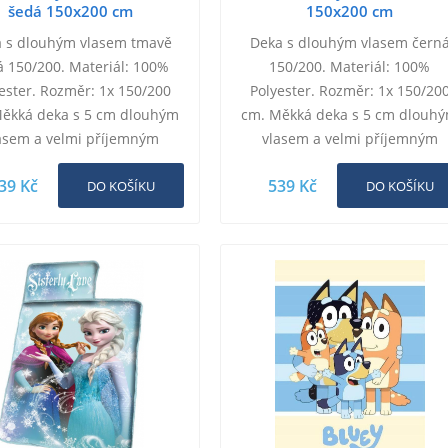
šedá 150x200 cm
150x200 cm
 s dlouhým vlasem tmavě
Deka s dlouhým vlasem čern
á 150/200. Materiál: 100%
150/200. Materiál: 100%
ester. Rozměr: 1x 150/200
Polyester. Rozměr: 1x 150/20
ěkká deka s 5 cm dlouhým
cm. Měkká deka s 5 cm dlouh
asem a velmi příjemným
vlasem a velmi příjemným
m. Deka má z jedné strany
omakem. Deka má z jedné stra
39 Kč
539 Kč
dlouhý vlas, z druhé…
DO KOŠÍKU
dlouhý vlas, z druhé strany je
DO KOŠÍKU