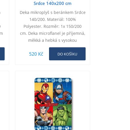
Srdce 140x200 cm
á
Deka mikroplyš s beránkem Srdce
140/200. Materiál: 100%
0
Polyester. Rozměr: 1x 150/200
ým
cm. Deka microflanel je příjemná,
měkká a hebká s vysokou
ny
hustotou chloupků, a imitací
520 Kč
…
beránku na druhé straně.…
DO KOŠÍKU