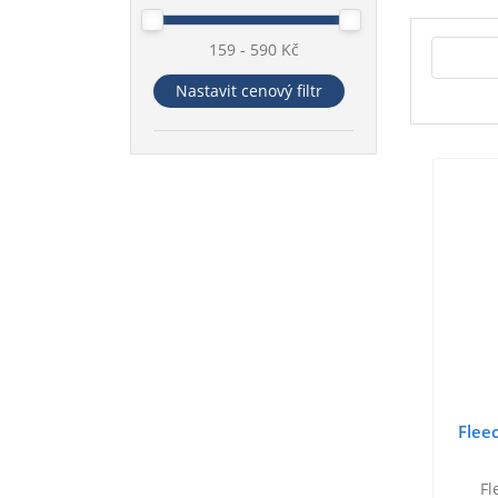
159 - 590 Kč
Nastavit cenový filtr
Flee
Fl