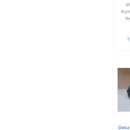
Ma
Rozm
fl
1
Deka